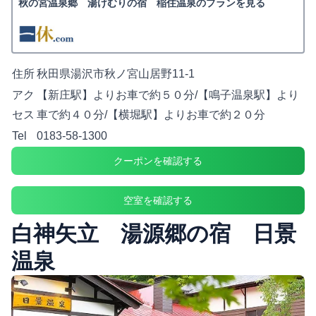
秋の宮温泉郷 湯けむりの宿 稲住温泉のプランを見る
住所
秋田県湯沢市秋ノ宮山居野11-1
アク
【新庄駅】よりお車で約５０分/【鳴子温泉駅】より
セス
車で約４０分/【横堀駅】よりお車で約２０分
Tel
0183-58-1300
クーポンを確認する
空室を確認する
白神矢立 湯源郷の宿 日景
温泉