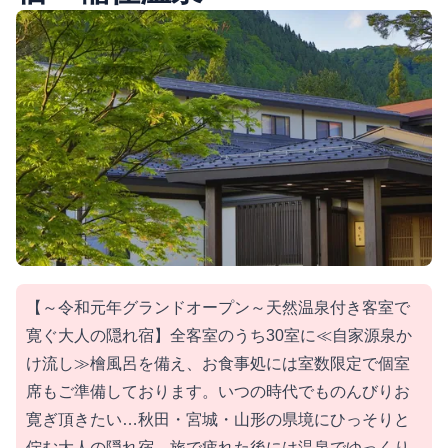
【～令和元年グランドオープン～天然温泉付き客室で
寛ぐ大人の隠れ宿】全客室のうち30室に≪自家源泉か
け流し≫檜風呂を備え、お食事処には室数限定で個室
席もご準備しております。いつの時代でものんびりお
寛ぎ頂きたい…秋田・宮城・山形の県境にひっそりと
佇む大人の隠れ宿。旅で疲れた後には温泉でゆっくり