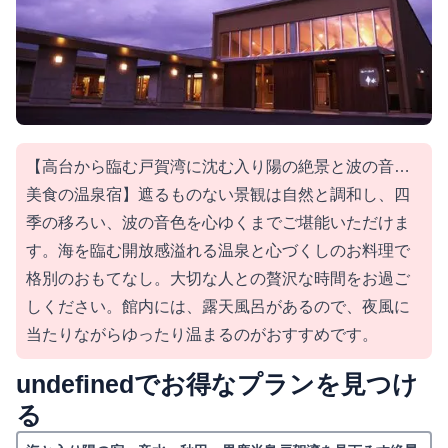
【高台から臨む戸賀湾に沈む入り陽の絶景と波の音…
美食の温泉宿】遮るものない景観は自然と調和し、四
季の移ろい、波の音色を心ゆくまでご堪能いただけま
す。海を臨む開放感溢れる温泉と心づくしのお料理で
格別のおもてなし。大切な人との贅沢な時間をお過ご
しください。館内には、露天風呂があるので、夜風に
当たりながらゆったり温まるのがおすすめです。
undefinedでお得なプランを見つけ
る