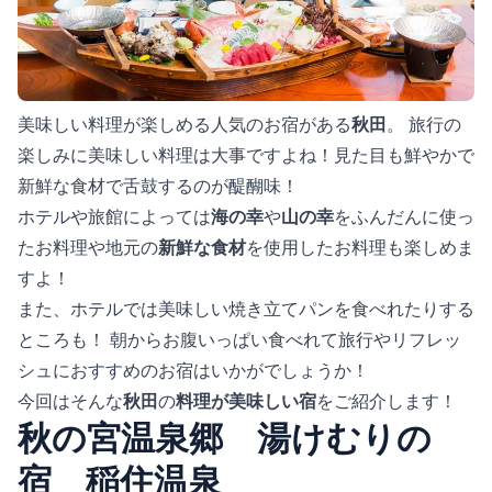
美味しい料理が楽しめる人気のお宿がある
秋田
。 旅行の
楽しみに美味しい料理は大事ですよね！見た目も鮮やかで
新鮮な食材で舌鼓するのが醍醐味！
ホテルや旅館によっては
海の幸
や
山の幸
をふんだんに使っ
たお料理や地元の
新鮮な食材
を使用したお料理も楽しめま
すよ！
また、ホテルでは美味しい焼き立てパンを食べれたりする
ところも！ 朝からお腹いっぱい食べれて旅行やリフレッ
シュにおすすめのお宿はいかがでしょうか！
今回はそんな
秋田
の
料理が美味しい宿
をご紹介します！
秋の宮温泉郷 湯けむりの
宿 稲住温泉