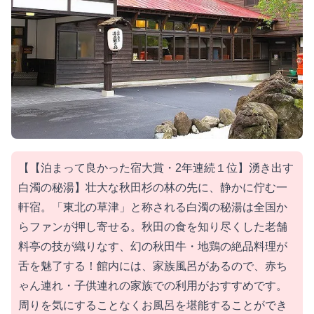
【【泊まって良かった宿大賞・2年連続１位】湧き出す
白濁の秘湯】壮大な秋田杉の林の先に、静かに佇む一
軒宿。「東北の草津」と称される白濁の秘湯は全国か
らファンが押し寄せる。秋田の食を知り尽くした老舗
料亭の技が織りなす、幻の秋田牛・地鶏の絶品料理が
舌を魅了する！館内には、家族風呂があるので、赤ち
ゃん連れ・子供連れの家族での利用がおすすめです。
周りを気にすることなくお風呂を堪能することができ