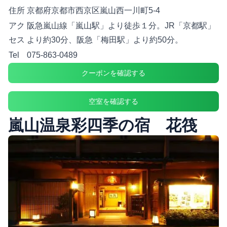
住所
京都府京都市西京区嵐山西一川町5-4
アク
阪急嵐山線「嵐山駅」より徒歩１分。JR「京都駅」
セス
より約30分、阪急「梅田駅」より約50分。
Tel
075-863-0489
クーポンを確認する
空室を確認する
嵐山温泉彩四季の宿 花筏