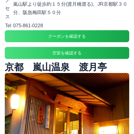
嵐山駅より徒歩約１５分(渡月橋渡る)。JR京都駅３０
セ
分、阪急梅田駅５０分
ス
Tel
075-861-0228
クーポンを確認する
空室を確認する
京都 嵐山温泉 渡月亭