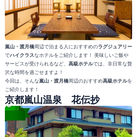
嵐山・渡月橋
周辺で泊まる人におすすめの
ラグジュアリー
で
ハイクラス
なホテルをご紹介します！ 美味しいご飯や
サービスが受けられるなど、
高級ホテル
では、非日常な贅
沢な時間を過ごせますよ！
今回は、そんな
嵐山・渡月橋
周辺のおすすめ
高級ホテル
を
ご紹介します！
京都嵐山温泉 花伝抄