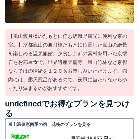
【嵐山渡月橋のたもとに佇む嵯峨野観光に便利な京の
宿。】京都嵐山の渡月橋たもとに位置した嵐山の絶景
を楽しめる温泉旅館。夕食は京都の素材を用いた京懐
石をお部屋食で。世界遺産天龍寺、嵐山竹林など京都
ならではの情緒を１２０％お楽しみいただけます。館
内には、露天風呂があるので、夜風に当たりながらゆ
ったり温まるのがおすすめです。
undefinedでお得なプランを見つけ
る
嵐山温泉彩四季の宿 花筏のプランを見る
最安値 19,855 円～