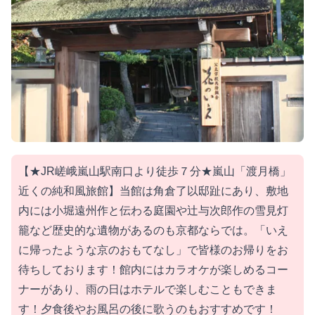
【★JR嵯峨嵐山駅南口より徒歩７分★嵐山「渡月橋」
近くの純和風旅館】当館は角倉了以邸趾にあり、敷地
内には小堀遠州作と伝わる庭園や辻与次郎作の雪見灯
籠など歴史的な遺物があるのも京都ならでは。「いえ
に帰ったような京のおもてなし」で皆様のお帰りをお
待ちしております！館内にはカラオケが楽しめるコー
ナーがあり、雨の日はホテルで楽しむこともできま
す！夕食後やお風呂の後に歌うのもおすすめです！