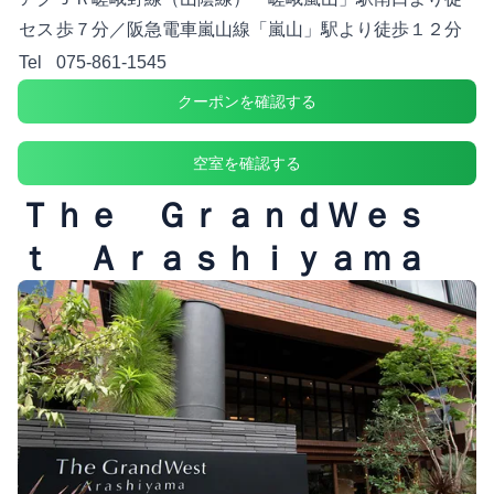
セス
歩７分／阪急電車嵐山線「嵐山」駅より徒歩１２分
Tel
075-861-1545
クーポンを確認する
空室を確認する
Ｔｈｅ ＧｒａｎｄＷｅｓ
ｔ Ａｒａｓｈｉｙａｍａ