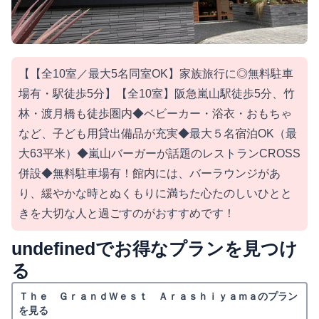
【【全10室／最大5名同室OK】家族旅行に◎無料駐車
場有・駅徒歩5分】【全10室】阪急嵐山駅徒歩5分、竹
林・渡月橋も徒歩圏内◆ベビーカー・浴衣・おもちゃ
など、子ども用貸出備品が充実◆最大５名宿泊OK（最
大63平米）◆嵐山バーガーが話題のレストランCROSS
併設◆無料駐車場有！館内には、バーラウンジがあ
り、緩やかな時とぬくもりに満ちた心たのしいひとと
きを大切な人と過ごすのがおすすめです！
undefinedでお得なプランを見つけ
る
Ｔｈｅ ＧｒａｎｄＷｅｓｔ Ａｒａｓｈｉｙａｍａのプラン
を見る