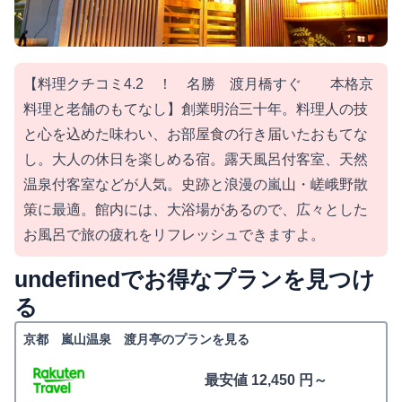
【料理クチコミ4.2 ！ 名勝 渡月橋すぐ 本格京
料理と老舗のもてなし】創業明治三十年。料理人の技
と心を込めた味わい、お部屋食の行き届いたおもてな
し。大人の休日を楽しめる宿。露天風呂付客室、天然
温泉付客室などが人気。史跡と浪漫の嵐山・嵯峨野散
策に最適。館内には、大浴場があるので、広々とした
お風呂で旅の疲れをリフレッシュできますよ。
undefinedでお得なプランを見つけ
る
京都 嵐山温泉 渡月亭のプランを見る
最安値 12,450 円～