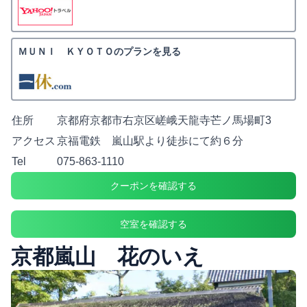
ＭＵＮＩ ＫＹＯＴＯのプランを見る
住所
京都府京都市右京区嵯峨天龍寺芒ノ馬場町3
アクセス
京福電鉄 嵐山駅より徒歩にて約６分
Tel
075-863-1110
クーポンを確認する
空室を確認する
京都嵐山 花のいえ