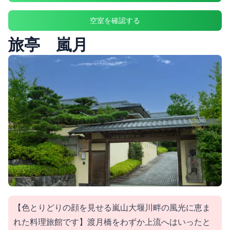
空室を確認する
旅亭 嵐月
【色とりどりの顔を見せる嵐山大堰川畔の風光に恵ま
れた料理旅館です】渡月橋をわずか上流へはいったと