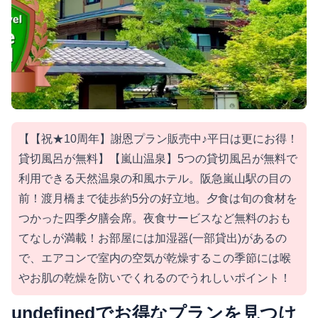
【【祝★10周年】謝恩プラン販売中♪平日は更にお得！
貸切風呂が無料】【嵐山温泉】5つの貸切風呂が無料で
利用できる天然温泉の和風ホテル。阪急嵐山駅の目の
前！渡月橋まで徒歩約5分の好立地。夕食は旬の食材を
つかった四季夕膳会席。夜食サービスなど無料のおも
てなしが満載！お部屋には加湿器(一部貸出)があるの
で、エアコンで室内の空気が乾燥するこの季節には喉
やお肌の乾燥を防いでくれるのでうれしいポイント！
undefinedでお得なプランを見つけ