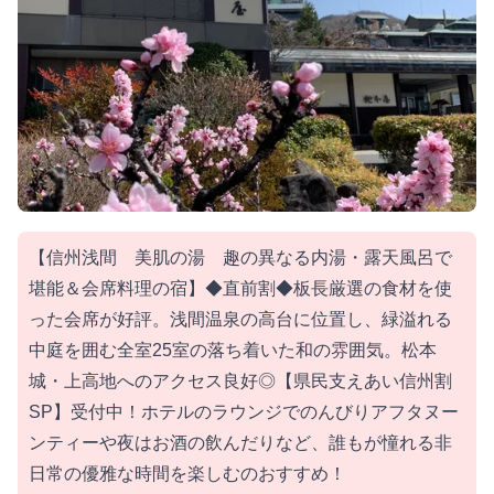
【信州浅間 美肌の湯 趣の異なる内湯・露天風呂で
堪能＆会席料理の宿】◆直前割◆板長厳選の食材を使
った会席が好評。浅間温泉の高台に位置し、緑溢れる
中庭を囲む全室25室の落ち着いた和の雰囲気。松本
城・上高地へのアクセス良好◎【県民支えあい信州割
SP】受付中！ホテルのラウンジでのんびりアフタヌー
ンティーや夜はお酒の飲んだりなど、誰もが憧れる非
日常の優雅な時間を楽しむのおすすめ！