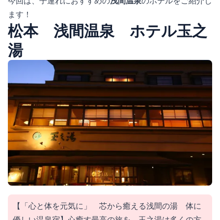
今回は、子連れにおすすめの
浅間温泉
のホテルをご紹介し
ます！
松本 浅間温泉 ホテル玉之
湯
【「心と体を元気に」 芯から癒える浅間の湯 体に
優しい温泉宿】心癒す最高の旅を。玉之湯は多くの方