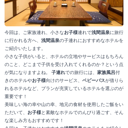
今回は、ご家族連れ、小さな
お子様
連れで
浅間温泉
に旅行
に行かれる方へ、
浅間温泉
の子連れにおすすめなホテルを
ご紹介いたします。
小さな子供がいると、ホテルの立地やサービスはもちろん
のこと、どこまで子供を受け入れてくれるのか？という点
が気になりますよね。
子連れ
での旅行には、
家族風呂
付
きのホテルや
お子様
向けのサービス、
ベビーバス
が借りら
れるホテルなど、プランが充実しているホテルを選ぶのが
重要です！
美味しい海の幸や山の幸、地元の食材を使用したご飯をい
ただいて、
お子様
と素敵なホテルでのんびり過ごす、そん
な楽しみ方もおすすめです！