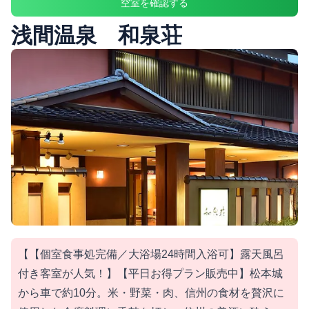
空室を確認する
浅間温泉 和泉荘
【【個室食事処完備／大浴場24時間入浴可】露天風呂
付き客室が人気！】【平日お得プラン販売中】松本城
から車で約10分。米・野菜・肉、信州の食材を贅沢に