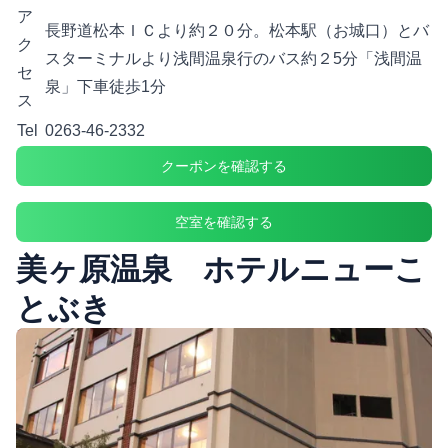
ア
長野道松本ＩＣより約２０分。松本駅（お城口）とバ
ク
スターミナルより浅間温泉行のバス約２5分「浅間温
セ
泉」下車徒歩1分
ス
Tel
0263-46-2332
クーポンを確認する
空室を確認する
美ヶ原温泉 ホテルニューこ
とぶき