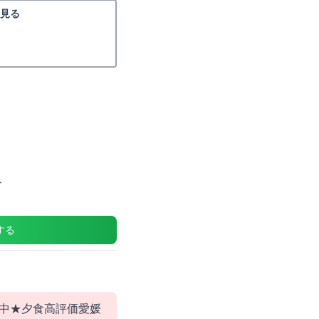
見る
分
する
中★夕食高評価愛媛