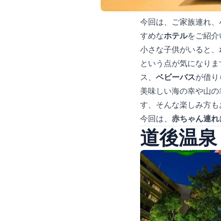
今回は、ご家族連れ、
すめな
ホテル
をご紹介
小さな子供がいると、
という点が気になりま
ス、
ベビーバス
が借り
美味しい海の幸や山の
す、そんな楽しみ方も
今回は、
赤ちゃん連れ
道後温泉