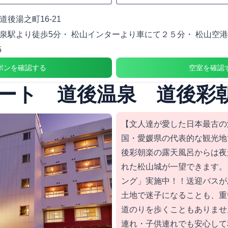
後湯之町16-21
泉駅より徒歩5分・ 松山インターより車にて２５分・ 松山空港
5
ポンを確認する
空室を確認
ート 道後温泉 道後彩
【文人達が愛した日本最古の
国・愛媛県の代表的な観光地
後彩朝楽の露天風呂からは夜
れた松山城が一望できます。
ング」実施中！！送迎バスが
土地で迷子になることも、重
道のりを歩くこともありませ
連れ・子供連れでも安心して