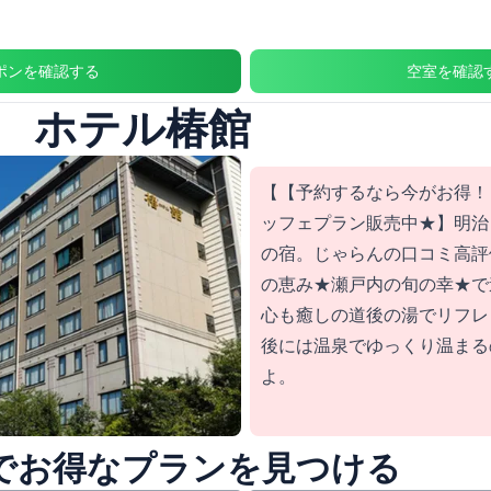
ポンを確認する
空室を確認
 ホテル椿館
【【予約するなら今がお得！】
ッフェプラン販売中★】明治
の宿。じゃらんの口コミ高評
の恵み★瀬戸内の旬の幸★で
心も癒しの道後の湯でリフレ
後には温泉でゆっくり温まる
よ。
nedでお得なプランを見つける