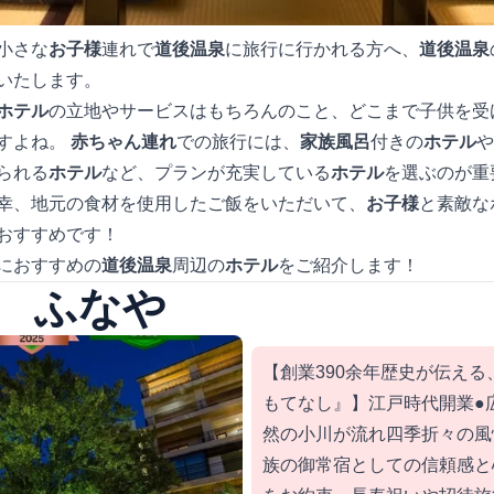
小さな
お子様
連れで
道後温泉
に旅行に行かれる方へ、
道後温泉
いたします。
ホテル
の立地やサービスはもちろんのこと、どこまで子供を受
すよね。
赤ちゃん連れ
での旅行には、
家族風呂
付きの
ホテル
や
られる
ホテル
など、プランが充実している
ホテル
を選ぶのが重
幸、地元の食材を使用したご飯をいただいて、
お子様
と素敵な
おすすめです！
におすすめの
道後温泉
周辺の
ホテル
をご紹介します！
 ふなや
【創業390余年歴史が伝え
もてなし』】江戸時代開業●
然の小川が流れ四季折々の風
族の御常宿としての信頼感と