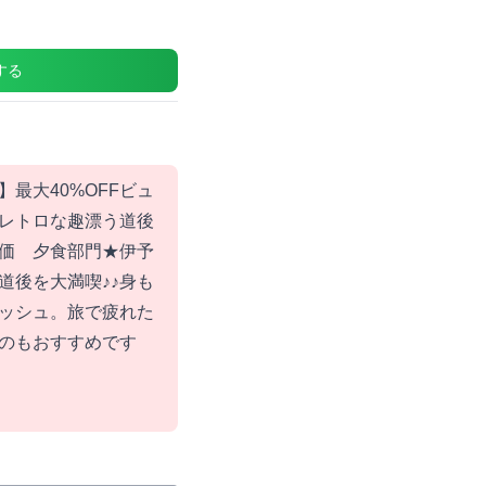
する
最大40%OFFビュ
レトロな趣漂う道後
価 夕食部門★伊予
道後を大満喫♪♪身も
ッシュ。旅で疲れた
のもおすすめです