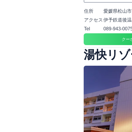
住所
愛媛県松山市道
アクセス
伊予鉄道後温
Tel
089-943-007
クー
湯快リゾ