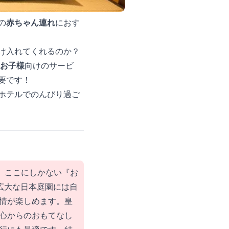
の
赤ちゃん連れ
におす
け入れてくれるのか？
お子様
向けのサービ
要です！
ホテルでのんびり過ご
る、ここにしかない『お
広大な日本庭園には自
情が楽しめます。皇
心からのおもてなし