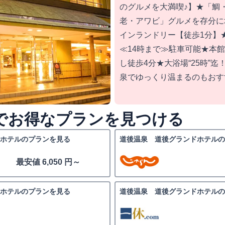
のグルメを大満喫♪】★「鯛
老・アワビ」グルメを存分に
インランドリー【徒歩1分】
≪14時まで≫駐車可能★本
し徒歩4分★大浴場“25時”
泉でゆっくり温まるのもおす
nedでお得なプランを見つける
ホテルのプランを見る
道後温泉 道後グランドホテルの
最安値 6,050 円～
ホテルのプランを見る
道後温泉 道後グランドホテルの