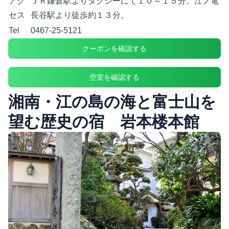
アク
ＪＲ鎌倉駅よりタクシーにて１０～１５分。江ノ電
セス
長谷駅より徒歩約１３分。
Tel
0467-25-5121
クーポンを確認する
空室を確認する
湘南・江の島の海と富士山を
望む歴史の宿 岩本楼本館