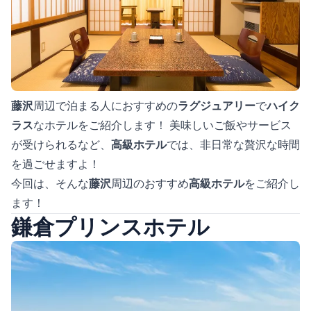
藤沢
周辺で泊まる人におすすめの
ラグジュアリー
で
ハイク
ラス
なホテルをご紹介します！ 美味しいご飯やサービス
が受けられるなど、
高級ホテル
では、非日常な贅沢な時間
を過ごせますよ！
今回は、そんな
藤沢
周辺のおすすめ
高級ホテル
をご紹介し
ます！
鎌倉プリンスホテル