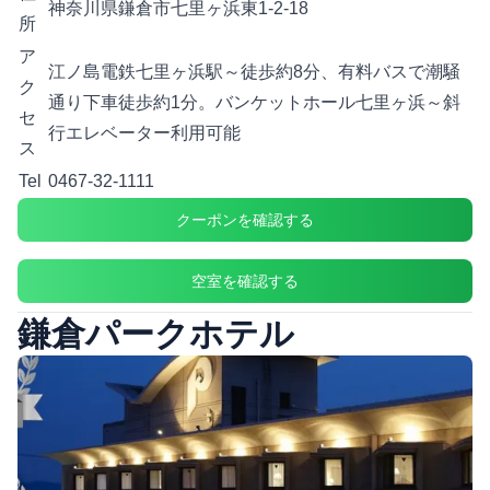
神奈川県鎌倉市七里ヶ浜東1-2-18
所
ア
江ノ島電鉄七里ヶ浜駅～徒歩約8分、有料バスで潮騒
ク
通り下車徒歩約1分。バンケットホール七里ヶ浜～斜
セ
行エレベーター利用可能
ス
Tel
0467-32-1111
クーポンを確認する
空室を確認する
鎌倉パークホテル