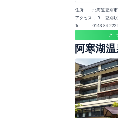
住所
北海道登別市
アクセス
ＪＲ 登別駅
Tel
0143-84-222
クー
阿寒湖温