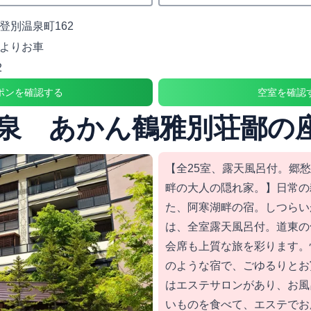
登別温泉町162
よりお車
2
ポンを確認する
空室を確認
泉 あかん鶴雅別荘鄙の
【全25室、露天風呂付。郷
畔の大人の隠れ家。】日常の
た、阿寒湖畔の宿。しつらい
は、全室露天風呂付。道東の
会席も上質な旅を彩ります。
のような宿で、ごゆるりとお
はエステサロンがあり、お風
いものを食べて、エステでお