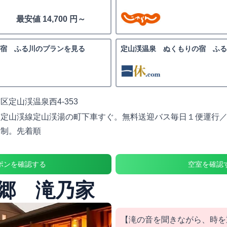
最安値 14,700 円～
宿 ふる川のプランを見る
定山渓温泉 ぬくもりの宿 ふる
区定山渓温泉西4-353
定山渓線定山渓湯の町下車すぐ。無料送迎バス毎日１便運行／
約制。先着順
ポンを確認する
空室を確認
郷 滝乃家
【滝の音を聞きながら、時を