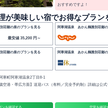
おすすめですよ！
理が美味しい宿でお得なプラン
別荘鄙の座のプランを見る
阿寒湖温泉 あかん鶴雅別荘鄙の
最安値 35,200 円～
別荘鄙の座のプランを見る
阿寒湖温泉 あかん鶴雅別荘鄙の
阿寒町阿寒湖温泉2丁目8-1
歳空港・帯広方面】送迎バス（有料／完全予約制）詳細は公式
ポンを確認する
空室を確認