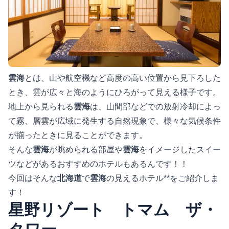
雲海
とは、山や航空機など高度の高い位置から見下ろした
とき、雲が広々と海のようにひろがって見える様子です。
地上から見られる
雲海
は、山間部などでの放射冷却によっ
て霧、層雲が広域に発生する自然現象で、様々な気候条件
が揃ったときに見ることができます。
そんな
雲海
が眺められる部屋や
雲海
をイメージしたスイー
ツなどがあるおすすめのホテルもあるんです！！
今回はそんな
北海道
で
雲海
の見えるホテル**をご紹介しま
す！
星野リゾート トマム ザ・