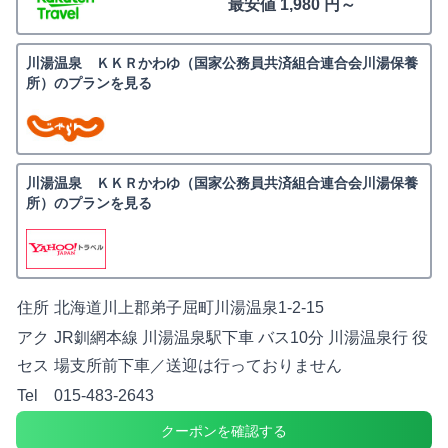
最安値 1,980 円～
川湯温泉 ＫＫＲかわゆ（国家公務員共済組合連合会川湯保養
所）のプランを見る
川湯温泉 ＫＫＲかわゆ（国家公務員共済組合連合会川湯保養
所）のプランを見る
住所
北海道川上郡弟子屈町川湯温泉1-2-15
アク
JR釧網本線 川湯温泉駅下車 バス10分 川湯温泉行 役
セス
場支所前下車／送迎は行っておりません
Tel
015-483-2643
クーポンを確認する