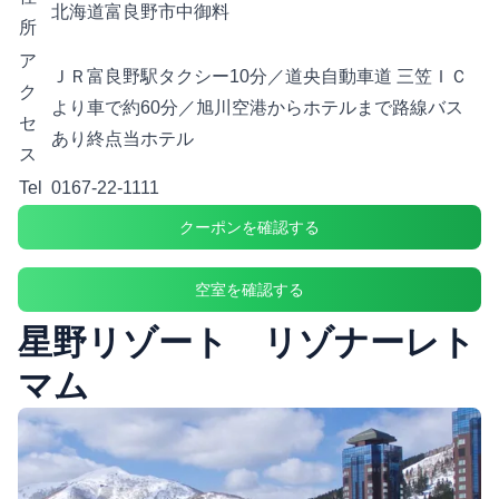
北海道富良野市中御料
所
ア
ＪＲ富良野駅タクシー10分／道央自動車道 三笠ＩＣ
ク
より車で約60分／旭川空港からホテルまで路線バス
セ
あり終点当ホテル
ス
Tel
0167-22-1111
クーポンを確認する
空室を確認する
星野リゾート リゾナーレト
マム