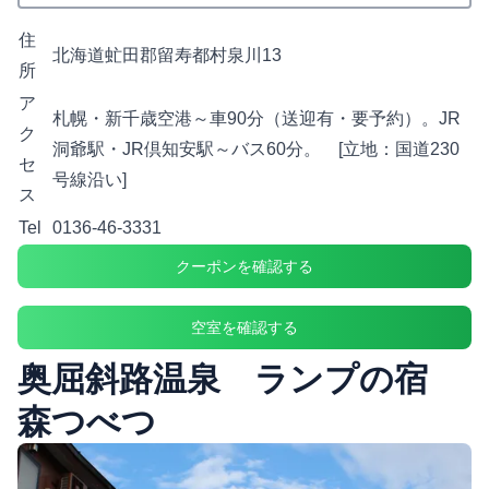
住
北海道虻田郡留寿都村泉川13
所
ア
札幌・新千歳空港～車90分（送迎有・要予約）。JR
ク
洞爺駅・JR倶知安駅～バス60分。 [立地：国道230
セ
号線沿い]
ス
Tel
0136-46-3331
クーポンを確認する
空室を確認する
奥屈斜路温泉 ランプの宿
森つべつ