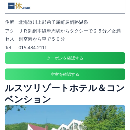
住所
北海道川上郡弟子屈町屈斜路温泉
アク
ＪＲ釧網本線摩周駅からタクシーで２５分／女満
セス
別空港から車で５０分
Tel
015-484-2111
クーポンを確認する
空室を確認する
ルスツリゾートホテル＆コン
ベンション