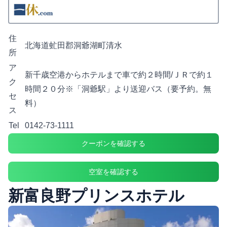
住
北海道虻田郡洞爺湖町清水
所
ア
新千歳空港からホテルまで車で約２時間/ＪＲで約１
ク
時間２０分※「洞爺駅」より送迎バス（要予約。無
セ
料）
ス
Tel
0142-73-1111
クーポンを確認する
空室を確認する
新富良野プリンスホテル