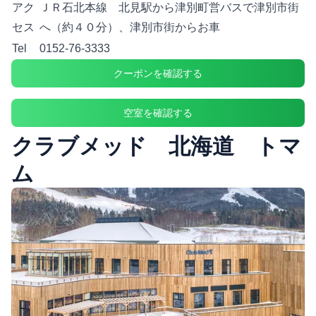
アク
ＪＲ石北本線 北見駅から津別町営バスで津別市街
セス
へ（約４０分）、津別市街からお車
Tel
0152-76-3333
クーポンを確認する
空室を確認する
クラブメッド 北海道 トマ
ム