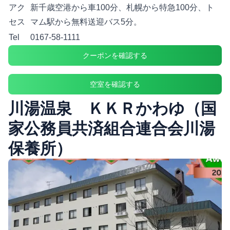
アク
新千歳空港から車100分、札幌から特急100分、ト
セス
マム駅から無料送迎バス5分。
Tel
0167-58-1111
クーポンを確認する
空室を確認する
川湯温泉 ＫＫＲかわゆ（国
家公務員共済組合連合会川湯
保養所）