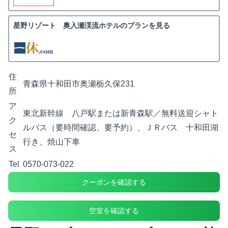
星野リゾート 奥入瀬渓流ホテルのプランを見る
住
青森県十和田市奥瀬栃久保231
所
ア
東北新幹線 八戸駅または新青森駅／無料送迎シャト
ク
ルバス（要時間確認、要予約）、ＪＲバス 十和田湖
セ
行き、焼山下車
ス
Tel
0570-073-022
クーポンを確認する
空室を確認する