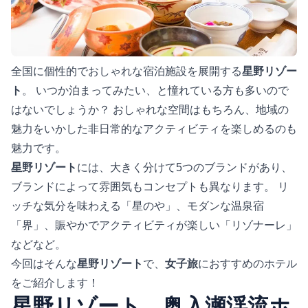
全国に個性的でおしゃれな宿泊施設を展開する
星野リゾー
ト
。 いつか泊まってみたい、と憧れている方も多いので
はないでしょうか？ おしゃれな空間はもちろん、地域の
魅力をいかした非日常的なアクティビティを楽しめるのも
魅力です。
星野リゾート
には、大きく分けて5つのブランドがあり、
ブランドによって雰囲気もコンセプトも異なります。 リ
ッチな気分を味わえる「星のや」、モダンな温泉宿
「界」、賑やかでアクティビティが楽しい「リゾナーレ」
などなど。
今回はそんな
星野リゾート
で、
女子旅
におすすめのホテル
をご紹介します！
星野リゾート 奥入瀬渓流ホ