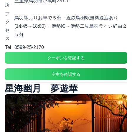
三重県鳥羽市小浜町237-1
所
ア
鳥羽駅よりお車で５分・近鉄鳥羽駅無料送迎あり
ク
(14:45～18:00)・ 伊勢IC～伊勢二見鳥羽ライン経由２
セ
５分
ス
Tel
0599-25-2170
クーポンを確認する
空室を確認する
星海幽月 夢遊華