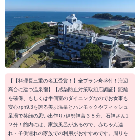
【【料理長三重の名工受賞！】全プラン舟盛付！海辺
高台に建つ温泉宿】【感染防止対策取組店認証】距離
を確保、もしくは半個室のダイニングなのでお食事も
安心♪ph9.3を誇る美肌温泉とハンモックやフィッシュ
足湯で笑顔の思い出作り♪伊勢神宮３５分、石神さん1
２分！館内には、家族風呂があるので、赤ちゃん連
れ・子供連れの家族での利用がおすすめです。周りを