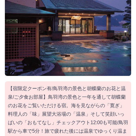
【宿限定クーポン有/鳥羽湾の景色と胡蝶蘭のお花と温
泉/ご夕食お部屋】鳥羽湾の景色と一年を通して胡蝶蘭
のお花をご覧いただける宿。海を見ながらの「寛ぎ」
料理人の「味」展望大浴場の「温泉」そして笑顔いっ
ぱいの「おもてなし」チェックアウト12:00も可能/鳥羽
駅から車で5分！旅で疲れた後には温泉でゆっくり温ま