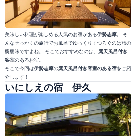
美味しい料理が楽しめる人気のお宿がある
伊勢志摩
。 そ
んなせっかくの旅行でお風呂でゆっくりくつろぐのは旅の
醍醐味ですよね。 そこでおすすめなのは、
露天風呂付き
客室
のあるお宿。
そこで今回は
伊勢志摩
の
露天風呂付き客室のある宿
をご紹
介します！
いにしえの宿 伊久