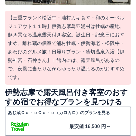
【三重ブランド松阪牛・浦村カキ食す・和のオーベル
ジュアウト１１時】伊勢志摩鳥羽浦村は牡蠣の産地、
趣き異なる温泉露天付き客室。誕生日・記念日におす
すめ、離れ蔵の個室で浦村牡蠣・伊勢海老・松阪牛・
あわびのグルメ旅！日帰りプラン・貸切温泉入浴【伊
勢神宮・石神さん】！館内には、露天風呂があるの
で、夜風に当たりながらゆったり温まるのがおすすめ
です。
伊勢志摩で露天風呂付き客室のおす
すめ宿でお得なプランを見つける
あじ蔵ＣａｒｏＣａｒｏ（カロカロ）のプランを見る
最安値 16,500 円～