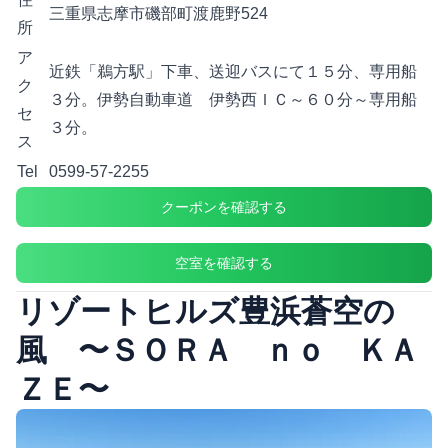
三重県志摩市磯部町渡鹿野524
所
ア
近鉄「鵜方駅」下車、送迎バスにて１５分、専用船
ク
３分。伊勢自動車道 伊勢西ＩＣ～６０分～専用船
セ
３分。
ス
Tel
0599-57-2255
クーポンを確認する
空室を確認する
リゾートヒルズ豊浜蒼空の
風 〜ＳＯＲＡ ｎｏ ＫＡ
ＺＥ〜