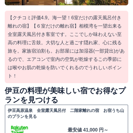
【クチコミ評価4.9。海一望！6室だけの露天風呂付き
離れの宿】【６室だけの離れ宿】相模湾を一望出来る
全室露天風呂付き客室です。ここでしか味わえない至
高の料理に舌鼓。大切な人と過ごす隠れ家、心に残る
旅を。家族宿泊割も。お部屋には加湿器(一部貸出)があ
るので、エアコンで室内の空気が乾燥するこの季節に
は喉やお肌の乾燥を防いでくれるのでうれしいポイン
ト！
伊豆の料理が美味しい宿でお得なプ
ランを見つける
伊豆高原温泉 全室露天風呂付 二階家離れの宿 お宿うち山
のプランを見る
最安値 41,000 円～