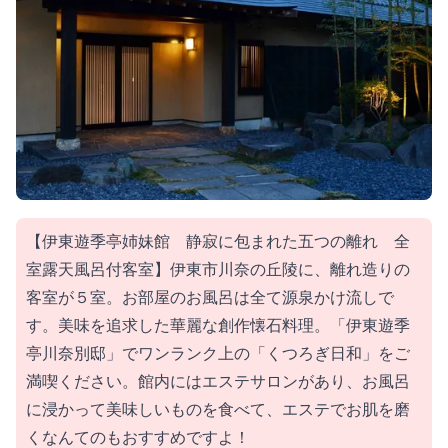
【伊東遊季亭姉妹館 静寂に包まれた五つの離れ 全
室露天風呂付客室】伊東市川奈の丘陵に、離れ造りの
客室が５室。お部屋のお風呂は全て源泉かけ流しで
す。美味を追求した華麗な創作懐石料理。「伊東遊季
亭川奈別邸」でワンランク上の「くつろぎ日和」をご
満喫ください。館内にはエステサロンがあり、お風呂
に浸かって美味しいものを食べて、エステでお肌を磨
くなんてのもおすすめですよ！