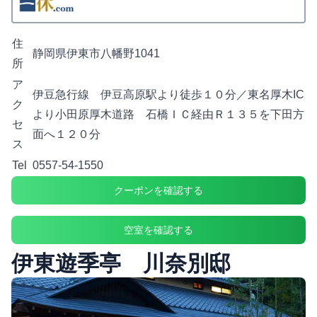
住
静岡県伊東市八幡野1041
所
ア
伊豆急行線 伊豆高原駅より徒歩１０分／東名厚木IC
ク
より小田原厚木道路 石橋ＩＣ経由Ｒ１３５を下田方
セ
面へ１２０分
ス
Tel
0557-54-1550
クーポンを確認する
空室を確認する
伊東遊季亭 川奈別邸