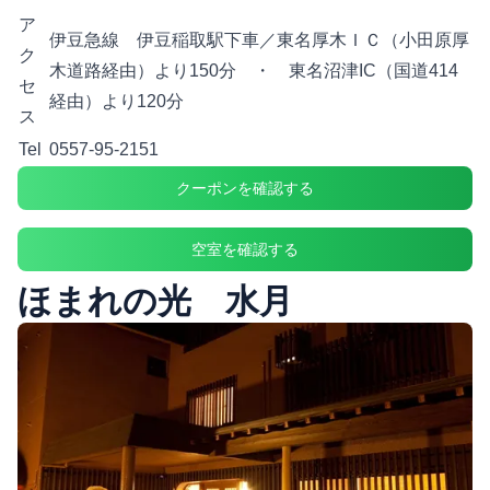
ア
伊豆急線 伊豆稲取駅下車／東名厚木ＩＣ（小田原厚
ク
木道路経由）より150分 ・ 東名沼津IC（国道414
セ
経由）より120分
ス
Tel
0557-95-2151
クーポンを確認する
空室を確認する
ほまれの光 水月