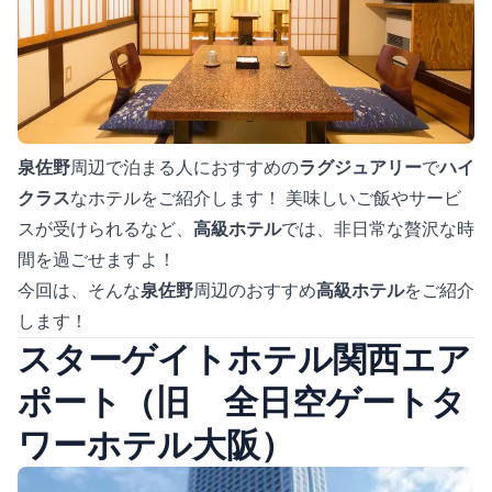
泉佐野
周辺で泊まる人におすすめの
ラグジュアリー
で
ハイ
クラス
なホテルをご紹介します！ 美味しいご飯やサービ
スが受けられるなど、
高級ホテル
では、非日常な贅沢な時
間を過ごせますよ！
今回は、そんな
泉佐野
周辺のおすすめ
高級ホテル
をご紹介
します！
スターゲイトホテル関西エア
ポート（旧 全日空ゲートタ
ワーホテル大阪）