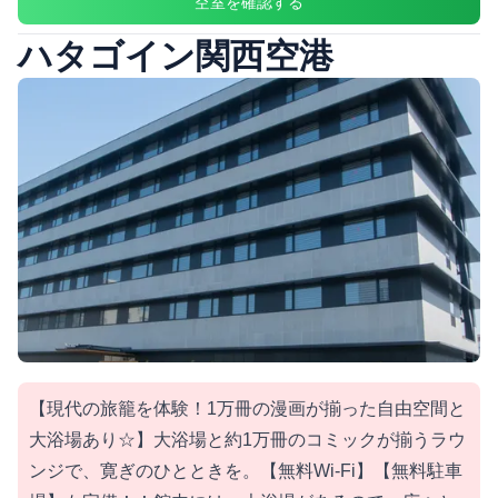
空室を確認する
ハタゴイン関西空港
【現代の旅籠を体験！1万冊の漫画が揃った自由空間と
大浴場あり☆】大浴場と約1万冊のコミックが揃うラウ
ンジで、寛ぎのひとときを。【無料Wi-Fi】【無料駐車