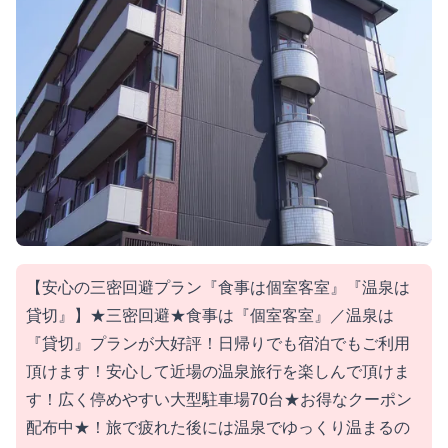
【安心の三密回避プラン『食事は個室客室』『温泉は
貸切』】★三密回避★食事は『個室客室』／温泉は
『貸切』プランが大好評！日帰りでも宿泊でもご利用
頂けます！安心して近場の温泉旅行を楽しんで頂けま
す！広く停めやすい大型駐車場70台★お得なクーポン
配布中★！旅で疲れた後には温泉でゆっくり温まるの