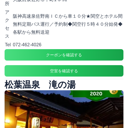
所
ア
阪神高速泉佐野南ＩＣから車１０分★関空とホテル間
ク
無料定期バス運行／予約制◆関空行５時４０分始発◆
セ
各駅から無料送迎
ス
Tel
072-462-4026
クーポンを確認する
空室を確認する
松葉温泉 滝の湯