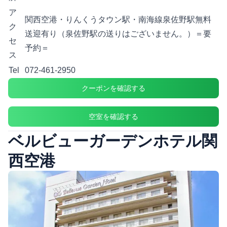
ア
関西空港・りんくうタウン駅・南海線泉佐野駅無料
ク
送迎有り（泉佐野駅の送りはございません。）＝要
セ
予約＝
ス
Tel
072-461-2950
クーポンを確認する
空室を確認する
ベルビューガーデンホテル関
西空港