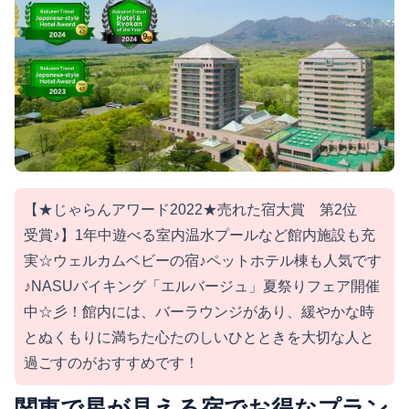
【★じゃらんアワード2022★売れた宿大賞 第2位
受賞♪】1年中遊べる室内温水プールなど館内施設も充
実☆ウェルカムベビーの宿♪ペットホテル棟も人気です
♪NASUバイキング「エルバージュ」夏祭りフェア開催
中☆彡！館内には、バーラウンジがあり、緩やかな時
とぬくもりに満ちた心たのしいひとときを大切な人と
過ごすのがおすすめです！
関東で星が見える宿でお得なプラン