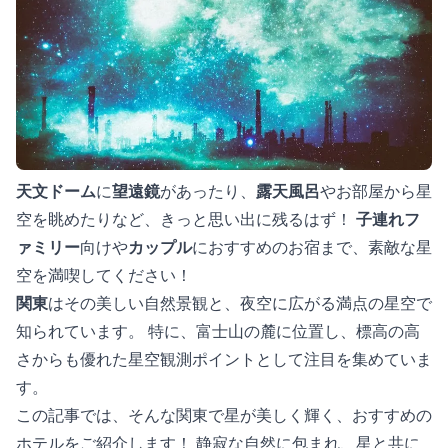
天文ドーム
に
望遠鏡
があったり、
露天風呂
やお部屋から星
空を眺めたりなど、きっと思い出に残るはず！
子連れフ
ァミリー
向けや
カップル
におすすめのお宿まで、素敵な星
空を満喫してください！
関東
はその美しい自然景観と、夜空に広がる満点の星空で
知られています。 特に、富士山の麓に位置し、標高の高
さからも優れた星空観測ポイントとして注目を集めていま
す。
この記事では、そんな関東で星が美しく輝く、おすすめの
ホテルをご紹介します！ 静寂な自然に包まれ、星と共に