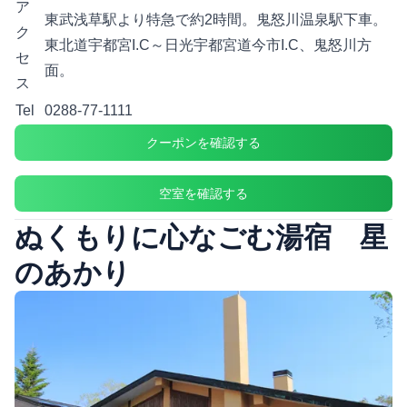
ア
東武浅草駅より特急で約2時間。鬼怒川温泉駅下車。
ク
東北道宇都宮I.C～日光宇都宮道今市I.C、鬼怒川方
セ
面。
ス
Tel
0288-77-1111
クーポンを確認する
空室を確認する
ぬくもりに心なごむ湯宿 星
のあかり