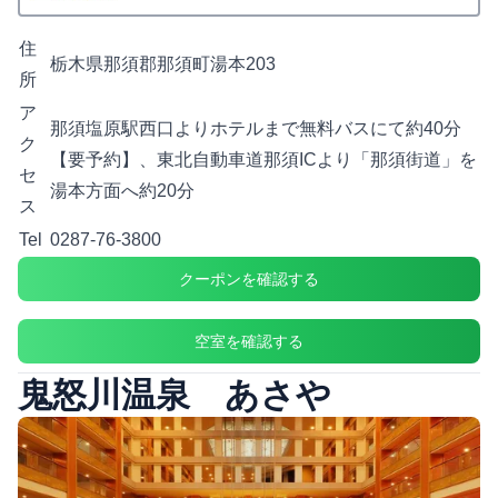
住
栃木県那須郡那須町湯本203
所
ア
那須塩原駅西口よりホテルまで無料バスにて約40分
ク
【要予約】、東北自動車道那須ICより「那須街道」を
セ
湯本方面へ約20分
ス
Tel
0287-76-3800
クーポンを確認する
空室を確認する
鬼怒川温泉 あさや