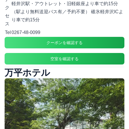
軽井沢駅・アウトレット・旧軽銀座より車で約15分
ク
（駅より無料送迎バス有／予約不要） 碓氷軽井沢ICよ
セ
り車で約15分
ス
Tel
0267-48-0099
クーポンを確認する
空室を確認する
万平ホテル