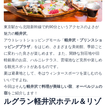
東京駅から北陸新幹線で約90分というアクセスのよさが
魅力の
軽井沢
。
アウトレットショッピングモール「
軽井沢・プリンスショ
ッピングプラザ
」をはじめ、さまざまな美術館、季節ごと
に変わった良さが楽しめます。 また、閑静な別荘地や旧
軽銀座のお店、ハルニレテラス、雲場池など見所や楽しめ
る観光スポットがあるものです。
夏は避暑地として、冬はウィンタースポーツを楽しむのも
いいですよね。
今回はそんな
軽井沢
で
料理が美味しい宿
、
オーベルジュの
宿
をご紹介します！
ルグラン軽井沢ホテル＆リゾ