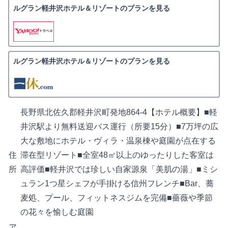
ルグラン軽井沢ホテル＆リゾートのプランを見る
ルグラン軽井沢ホテル＆リゾートのプランを見る
長野県北佐久郡軽井沢町発地864-4【ホテル概要】■軽
井沢駅より無料送迎バス運行（所要15分）■7万坪の広
大な敷地にホテル・ヴィラ・温泉棟や庭園が点在する
住
滞在型リゾート■全室48㎡以上のゆったりした客室は
所
高評価■軽井沢では珍しい自家源泉「美肌の湯」■ミシ
ュラン1つ星シェフが手掛ける信州フレンチ■Bar、蕎
麦処、プール、フィットネスジムを完備■薔薇や季節
の花々を愉しむ庭園
ア