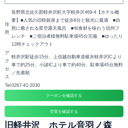
長野県北佐久郡軽井沢町大字軽井沢469-4【ホテル概
要】■人気の旧軽銀座まで徒歩6分と観光に最適 ■自
住
然に癒される星空露天風呂 ■旬食材を味わう信州フ
所
レンチ ■ご宿泊者様無料駐車場45台完備 ■ゆったり
12時チェックアウト
ア
軽井沢駅徒歩15分。上信越自動車道碓氷軽井沢ICより
ク
車で約25分、小諸ICより車で約40分。駐車場45台無料
セ
／先着順
ス
Tel
0267-41-2030
クーポンを確認する
空室を確認する
旧軽井沢 ホテル音羽ノ森