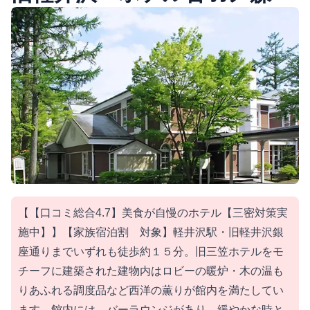
【【口コミ総合4.7】美食が自慢のホテル【三密対策実
施中】】【家族宿泊割 対象】軽井沢駅・旧軽井沢銀
座通りまでいずれも徒歩約１５分。旧三笠ホテルをモ
チーフに建築された建物内はロビーの暖炉・木の温も
りあふれる調度品など西洋の薫りが館内を満たしてい
ます。館内には、バーラウンジがあり、緩やかな時と