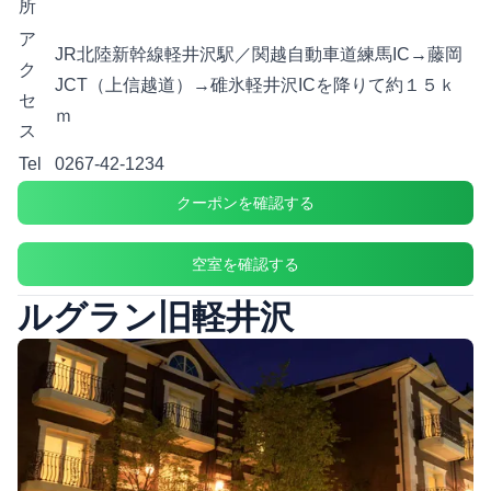
所
ア
JR北陸新幹線軽井沢駅／関越自動車道練馬IC→藤岡
ク
JCT（上信越道）→碓氷軽井沢ICを降りて約１５ｋ
セ
ｍ
ス
Tel
0267-42-1234
クーポンを確認する
空室を確認する
ルグラン旧軽井沢