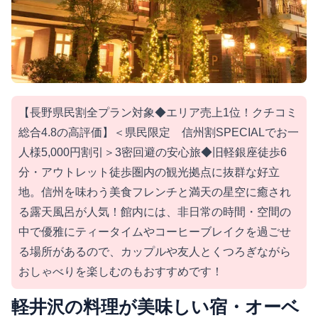
【長野県民割全プラン対象◆エリア売上1位！クチコミ
総合4.8の高評価】＜県民限定 信州割SPECIALでお一
人様5,000円割引＞3密回避の安心旅◆旧軽銀座徒歩6
分・アウトレット徒歩圏内の観光拠点に抜群な好立
地。信州を味わう美食フレンチと満天の星空に癒され
る露天風呂が人気！館内には、非日常の時間・空間の
中で優雅にティータイムやコーヒーブレイクを過ごせ
る場所があるので、カップルや友人とくつろぎながら
おしゃべりを楽しむのもおすすめです！
軽井沢の料理が美味しい宿・オーベ