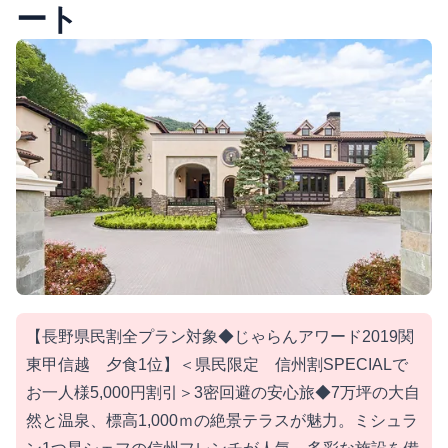
ート
【長野県民割全プラン対象◆じゃらんアワード2019関
東甲信越 夕食1位】＜県民限定 信州割SPECIALで
お一人様5,000円割引＞3密回避の安心旅◆7万坪の大自
然と温泉、標高1,000ｍの絶景テラスが魅力。ミシュラ