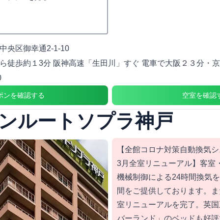
央区御幸通2-1-10
ら徒歩約１3分 阪神高速「生田川」すぐ 電車で大阪２３分・
0
ポンを確認する
空室を確認
ンルートソプラ神戸
【全館コロナ対策自動換気シス
3月全室リニューアル】客室
機械制御による24時間換気
間をご提供しております。また
室リニューアルを完了。英国
バーランド」のベッドも好評