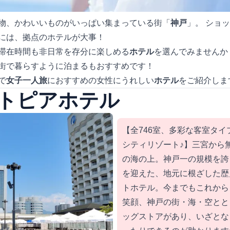
物、かわいいものがいっぱい集まっている街「
神戸
」。 ショ
には、拠点のホテルが大事！
滞在時間も非日常を存分に楽しめる
ホテル
を選んでみませんか
街で暮らすように泊まるもおすすめです！
で
女子一人旅
におすすめの女性にうれしい
ホテル
をご紹介しま
トピアホテル
【全746室、多彩な客室タ
シティリゾート♪】三宮から
の海の上。神戸一の規模を誇
を迎えた、地元に根ざした歴
トホテル。今までもこれから
笑顔、神戸の街・海・空とと
ッグストアがあり、いざとな