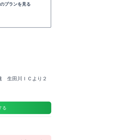
宮のプランを見る
速 生田川ＩＣより２
する