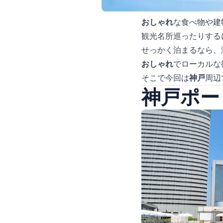
おしゃれ
な食べ物や建
観光名所巡ったりする
せっかく泊まるなら、
おしゃれ
でローカルな
そこで今回は
神戸
周辺
神戸ポー