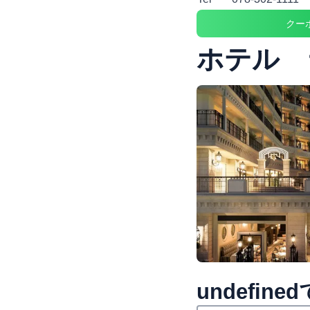
クー
ホテル 
undefi