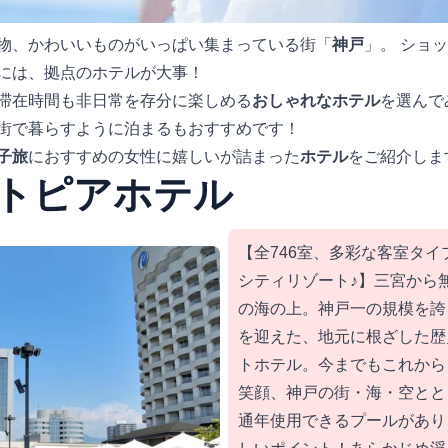
物、かわいいものがいっぱい集まっている街「
神戸
」。 ショ
には、拠点のホテルが大事！
滞在時間も非日常を存分に楽しめる
おしゃれなホテル
を選んで
街で暮らすように泊まるもおすすめです！
子旅
におすすめの女性に嬉しいが詰まった
ホテル
をご紹介しま
トピアホテル
【全746室、多彩な客室タ
シティリゾート♪】三宮から
の海の上。神戸一の規模を誇
を迎えた、地元に根ざした歴
トホテル。今までもこれから
笑顔、神戸の街・海・空とと
通年使用できるプールがあり