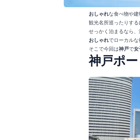
おしゃれ
な食べ物や建
観光名所巡ったりする
せっかく泊まるなら、
おしゃれ
でローカルな
そこで今回は
神戸
で
女
神戸ポー