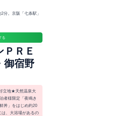
約2分。京阪「七条駅」
する
ンＰＲＥ
・御宿野
の好立地★天然温泉大
泊者様限定「夜鳴き
鮮丼」をはじめ約20
には、大浴場があるの