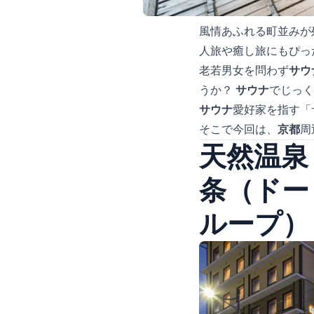
風情あふれる町並みが
人旅や癒し旅にもぴっ
老若男女を問わず
サウ
うか？
サウナ
でじっ
サウナ
愛好家を指す「
そこで今回は、
京都
周
天然温泉
条（ドー
ループ）