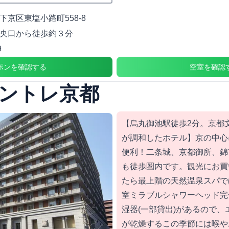
下京区東塩小路町558-8
央口から徒歩約３分
9
ポンを確認する
空室を確認
ントレ京都
【烏丸御池駅徒歩2分。京都
が調和したホテル】京の中心
便利！二条城、京都御所、錦
も徒歩圏内です。観光にお買
たら最上階の天然温泉スパで
室ミラブルシャワーヘッド完
湿器(一部貸出)があるので
が乾燥するこの季節には喉や