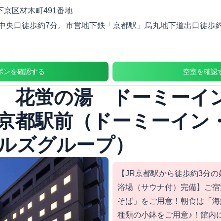
京区材木町491番地
」中央口徒歩約7分。市営地下鉄「京都駅」烏丸地下道出口徒歩
ポンを確認する
空室を確認
 花蛍の湯 ドーミーイ
京都駅前（ドーミーイン
ルズグループ）
【JR京都駅から徒歩約3分
浴場（サウナ付）完備】ご宿
そば」をご用意！朝食は「海
種類の小鉢をご用意♪！館内