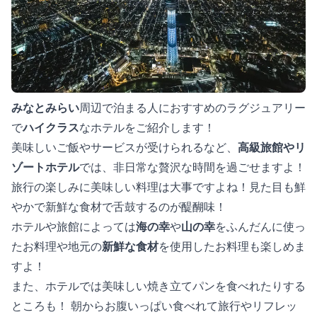
みなとみらい
周辺で泊まる人におすすめのラグジュアリー
で
ハイクラス
なホテルをご紹介します！
美味しいご飯やサービスが受けられるなど、
高級旅館やリ
ゾートホテル
では、非日常な贅沢な時間を過ごせますよ！
旅行の楽しみに美味しい料理は大事ですよね！見た目も鮮
やかで新鮮な食材で舌鼓するのが醍醐味！
ホテルや旅館によっては
海の幸
や
山の幸
をふんだんに使っ
たお料理や地元の
新鮮な食材
を使用したお料理も楽しめま
すよ！
また、ホテルでは美味しい焼き立てパンを食べれたりする
ところも！ 朝からお腹いっぱい食べれて旅行やリフレッ