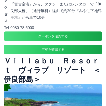
ア
『宮古空港』から、タクシーまたはレンタカーで「伊
ク
良部大橋」（通行無料）経由で約20分『みやこ下地島
セ
空港』から車で10分
ス
Tel
0980-78-6000
クーポンを確認する
空室を確認する
Ｖｉｌｌａｂｕ Ｒｅｓｏｒ
ｔ ヴィラブ リゾート ＜
伊良部島＞