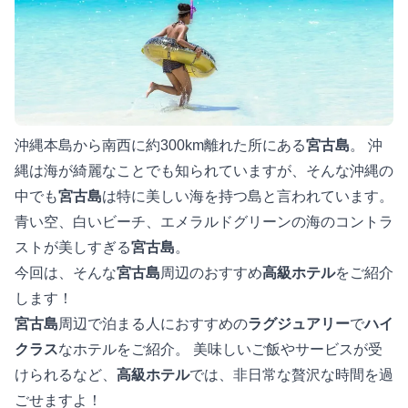
沖縄本島から南西に約300km離れた所にある
宮古島
。 沖
縄は海が綺麗なことでも知られていますが、そんな沖縄の
中でも
宮古島
は特に美しい海を持つ島と言われています。
青い空、白いビーチ、エメラルドグリーンの海のコントラ
ストが美しすぎる
宮古島
。
今回は、そんな
宮古島
周辺のおすすめ
高級ホテル
をご紹介
します！
宮古島
周辺で泊まる人におすすめの
ラグジュアリー
で
ハイ
クラス
なホテルをご紹介。 美味しいご飯やサービスが受
けられるなど、
高級ホテル
では、非日常な贅沢な時間を過
ごせますよ！