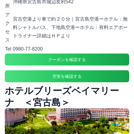
沖縄県宮古島市城辺友利542
所
ア
宮古空港より車で約２０分｜宮古島空港ーホテル：無
ク
料シャトルバス、下地島空港ーホテル：有料エアポー
セ
トライナー詳細はＨＰより
ス
Tel
0980-77-8200
クーポンを確認する
空室を確認する
ホテルブリーズベイマリー
ナ ＜宮古島＞