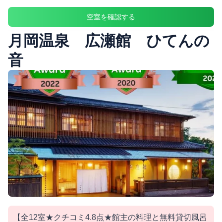
空室を確認する
月岡温泉 広瀬館 ひてんの
音
【全12室★クチコミ4.8点★館主の料理と無料貸切風呂