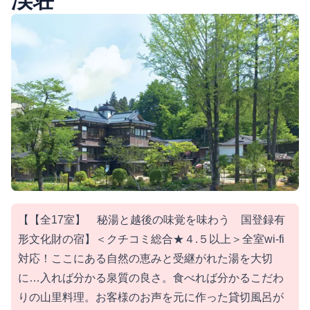
渓荘
【【全17室】 秘湯と越後の味覚を味わう 国登録有
形文化財の宿】＜クチコミ総合★４.５以上＞全室wi-fi
対応！ここにある自然の恵みと受継がれた湯を大切
に…入れば分かる泉質の良さ。食べれば分かるこだわ
りの山里料理。お客様のお声を元に作った貸切風呂が