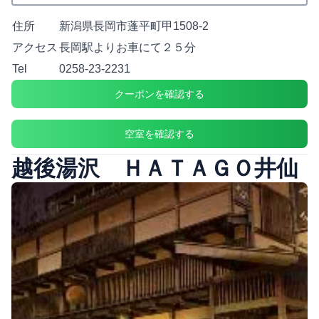
住所
新潟県長岡市蓬平町甲1508-2
アクセス
長岡駅よりお車にて２５分
Tel
0258-23-2231
クーポンを確認する
空室を確認する
越後湯沢 ＨＡＴＡＧＯ井仙