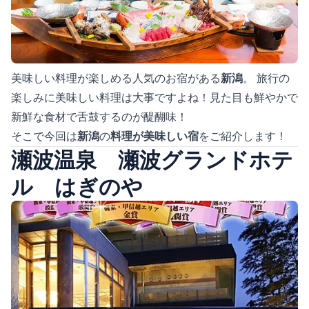
美味しい料理が楽しめる人気のお宿がある
新潟
。 旅行の
楽しみに美味しい料理は大事ですよね！見た目も鮮やかで
新鮮な食材で舌鼓するのが醍醐味！
そこで今回は
新潟
の
料理が美味しい宿
をご紹介します！
瀬波温泉 瀬波グランドホテ
ル はぎのや