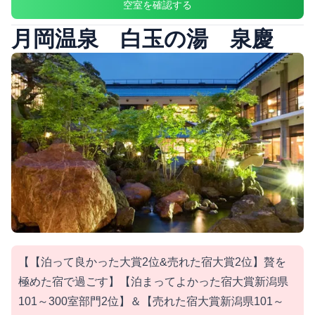
空室を確認する
月岡温泉 白玉の湯 泉慶
【【泊って良かった大賞2位&売れた宿大賞2位】贅を
極めた宿で過ごす】【泊まってよかった宿大賞新潟県
101～300室部門2位】＆【売れた宿大賞新潟県101～