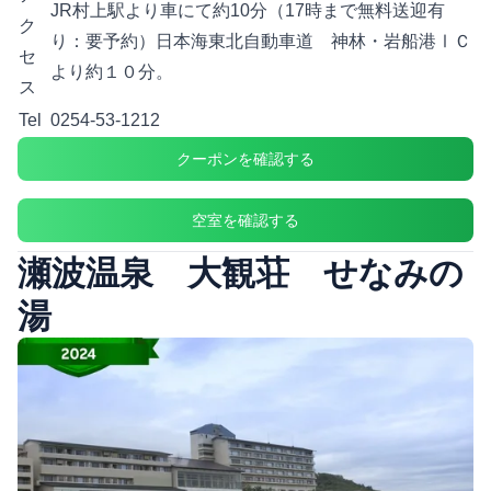
JR村上駅より車にて約10分（17時まで無料送迎有
ク
り：要予約）日本海東北自動車道 神林・岩船港ⅠＣ
セ
より約１０分。
ス
Tel
0254-53-1212
クーポンを確認する
空室を確認する
瀬波温泉 大観荘 せなみの
湯