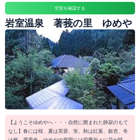
空室を確認する
岩室温泉 著莪の里 ゆめや
【ようこそゆめやへ・・・自然に囲まれた静寂のもて
なし】春には桜、夏は芙蓉、蛍。秋は紅葉、銀杏、冬
は椿、雪景色。ゆめやの庭園には四季折々に花が咲