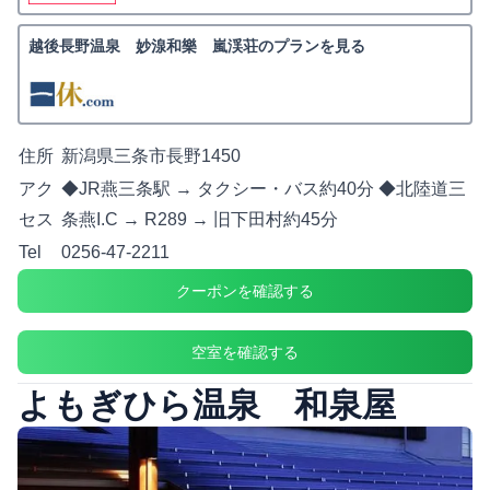
越後長野温泉 妙湶和樂 嵐渓荘のプランを見る
住所
新潟県三条市長野1450
アク
◆JR燕三条駅 → タクシー・バス約40分 ◆北陸道三
セス
条燕I.C → R289 → 旧下田村約45分
Tel
0256-47-2211
クーポンを確認する
空室を確認する
よもぎひら温泉 和泉屋