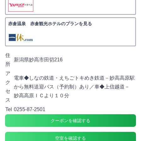
赤倉温泉 赤倉観光ホテルのプランを見る
住
新潟県妙高市田切216
所
ア
電車◆しなの鉄道・えちごトキめき鉄道－妙高高原駅
ク
から無料送迎バス（予約制）あり／車◆上信越道－
セ
妙高高原ＩＣより１０分
ス
Tel
0255-87-2501
クーポンを確認する
空室を確認する