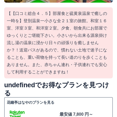
【【口コミ総合４．５】部屋食と硫黄泉温泉で癒しの
一時を】登別温泉一小さな全２１室の旅館。和室１６
室、洋室３室、和洋室２室。夕食、朝食共にお部屋で
ゆっくりとご堪能下さい。小さいから出来る源泉掛け
流し湯の温泉に浸かり日々の頑張りを癒しません
か？！送迎バスがあるので、慣れない土地で迷子にな
ることも、重い荷物を持って長い道のりを歩くことも
ありません。また、赤ちゃん連れ・子供連れでも安心
して利用することができますね！
undefinedでお得なプランを見つけ
る
花鐘亭はなやのプランを見る
最安値 7,800 円～