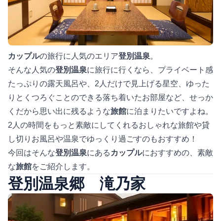
カップル
の旅行に人気のエリア
登別温泉
。
そんな人気の
登別温泉
に旅行に行くなら、プライベート感
たっぷりの露天風呂や、2人だけで見上げる星空、ゆった
りとくつろぐことのできる落ち着いたお部屋など、せっか
くだから思い出に残るような
旅館
に泊まりたいですよね。
2人の時間をもっと素敵にしてくれるおしゃれな旅館や貸
し切りお風呂や温泉でゆっくり過ごすのもおすすめ！
今回はそんな
登別温泉
にある
カップル
におすすめの、素敵
な
旅館
をご紹介します。
登別温泉郷 滝乃家