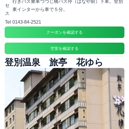
行きバス乗車つつじ橋バス停（はなや前）下車。登別
セ
東インターから車で５分。
ス
Tel
0143-84-2521
クーポンを確認する
空室を確認する
登別温泉 旅亭 花ゆら