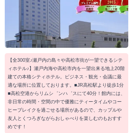
【全300室♪瀬戸内の島々や高松市街が一望できるシテ
ィホテル♪】瀬戸内海や高松市内を一望出来る地上20階
建ての本格シティホテル。ビジネス・観光・会議に最
適な場所に位置しております。■JR高松駅より徒歩1分
■高松空港からリムシ゛ンハ゛スにて40分！館内には、
非日常の時間・空間の中で優雅にティータイムやコー
ヒーブレイクを過ごせる場所があるので、カップルや
友人とくつろぎながらおしゃべりを楽しむのもおすす
めです！