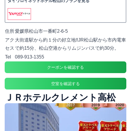
ダイワロイネットホテル松山のプランを見る
住所
愛媛県松山市一番町2-6-5
アク
大街道駅から約１分の好立地!!JR松山駅から市内電車
セス
で約15分、松山空港からリムジンバスで約30分。
Tel
089-913-1355
クーポンを確認する
空室を確認する
ＪＲホテルクレメント高松