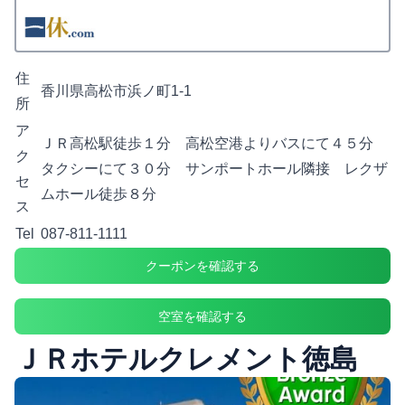
住
香川県高松市浜ノ町1-1
所
ア
ＪＲ高松駅徒歩１分 高松空港よりバスにて４５分
ク
タクシーにて３０分 サンポートホール隣接 レクザ
セ
ムホール徒歩８分
ス
Tel
087-811-1111
クーポンを確認する
空室を確認する
ＪＲホテルクレメント徳島