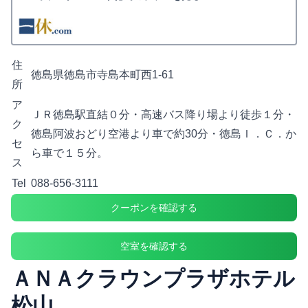
住
徳島県徳島市寺島本町西1-61
所
ア
ＪＲ徳島駅直結０分・高速バス降り場より徒歩１分・
ク
徳島阿波おどり空港より車で約30分・徳島Ｉ．Ｃ．か
セ
ら車で１５分。
ス
Tel
088-656-3111
クーポンを確認する
空室を確認する
ＡＮＡクラウンプラザホテル
松山