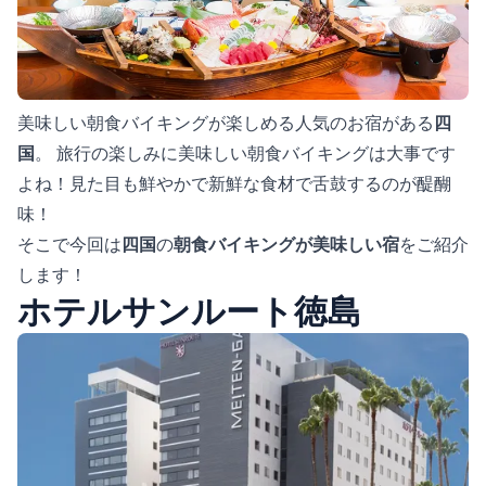
美味しい朝食バイキングが楽しめる人気のお宿がある
四
国
。 旅行の楽しみに美味しい朝食バイキングは大事です
よね！見た目も鮮やかで新鮮な食材で舌鼓するのが醍醐
味！
そこで今回は
四国
の
朝食バイキングが美味しい宿
をご紹介
します！
ホテルサンルート徳島