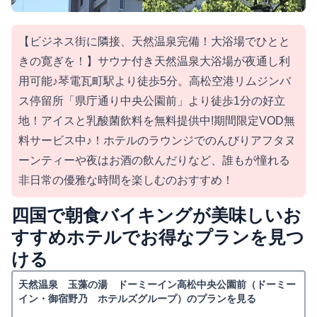
【ビジネス街に隣接、天然温泉完備！大浴場でひとと
きの寛ぎを！】サウナ付き天然温泉大浴場が夜通し利
用可能♪琴電瓦町駅より徒歩5分。高松空港リムジンバ
ス停留所「県庁通り中央公園前」より徒歩1分の好立
地！アイスと乳酸菌飲料を無料提供中!期間限定VOD無
料サービス中♪！ホテルのラウンジでのんびりアフタヌ
ーンティーや夜はお酒の飲んだりなど、誰もが憧れる
非日常の優雅な時間を楽しむのおすすめ！
四国で朝食バイキングが美味しいお
すすめホテルでお得なプランを見つ
ける
天然温泉 玉藻の湯 ドーミーイン高松中央公園前（ドーミー
イン・御宿野乃 ホテルズグループ）のプランを見る