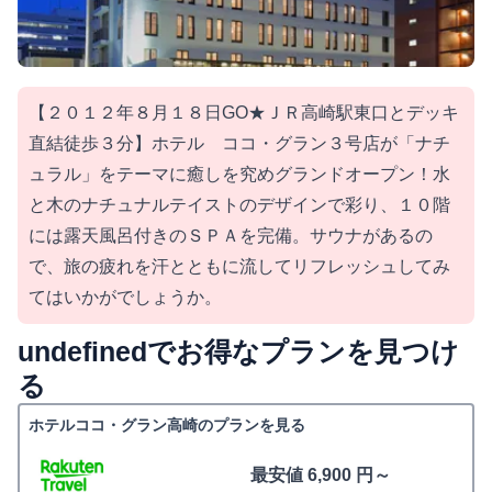
【２０１２年８月１８日GO★ＪＲ高崎駅東口とデッキ
直結徒歩３分】ホテル ココ・グラン３号店が「ナチ
ュラル」をテーマに癒しを究めグランドオープン！水
と木のナチュナルテイストのデザインで彩り、１０階
には露天風呂付きのＳＰＡを完備。サウナがあるの
で、旅の疲れを汗とともに流してリフレッシュしてみ
てはいかがでしょうか。
undefinedでお得なプランを見つけ
る
ホテルココ・グラン高崎のプランを見る
最安値 6,900 円～