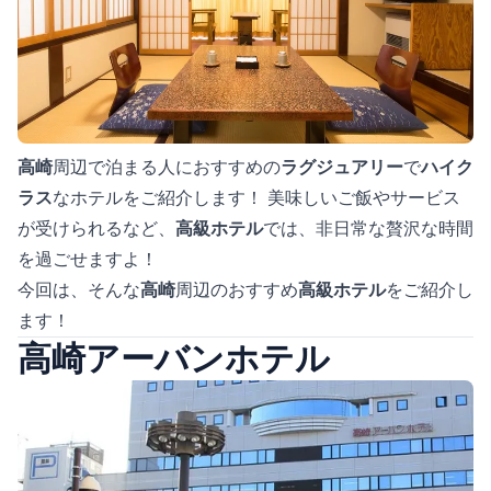
高崎
周辺で泊まる人におすすめの
ラグジュアリー
で
ハイク
ラス
なホテルをご紹介します！ 美味しいご飯やサービス
が受けられるなど、
高級ホテル
では、非日常な贅沢な時間
を過ごせますよ！
今回は、そんな
高崎
周辺のおすすめ
高級ホテル
をご紹介し
ます！
高崎アーバンホテル