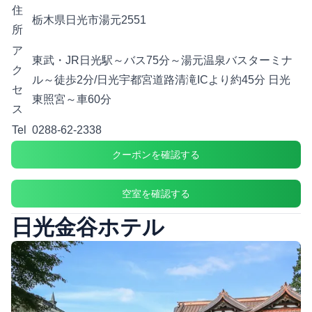
住
栃木県日光市湯元2551
所
ア
東武・JR日光駅～バス75分～湯元温泉バスターミナ
ク
ル～徒歩2分/日光宇都宮道路清滝ICより約45分 日光
セ
東照宮～車60分
ス
Tel
0288-62-2338
クーポンを確認する
空室を確認する
日光金谷ホテル