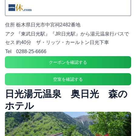
住所
栃木県日光市中宮祠2482番地
アク
『東武日光駅』『JR日光駅』から湯元温泉行バスで
セス
約40分 ザ・リッツ・カールトン日光下車
Tel
0288-25-6666
クーポンを確認する
空室を確認する
日光湯元温泉 奥日光 森の
ホテル