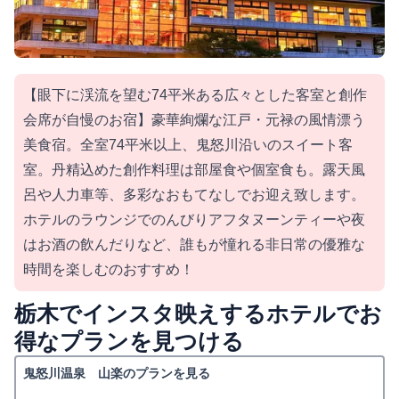
【眼下に渓流を望む74平米ある広々とした客室と創作
会席が自慢のお宿】豪華絢爛な江戸・元禄の風情漂う
美食宿。全室74平米以上、鬼怒川沿いのスイート客
室。丹精込めた創作料理は部屋食や個室食も。露天風
呂や人力車等、多彩なおもてなしでお迎え致します。
ホテルのラウンジでのんびりアフタヌーンティーや夜
はお酒の飲んだりなど、誰もが憧れる非日常の優雅な
時間を楽しむのおすすめ！
栃木でインスタ映えするホテルでお
得なプランを見つける
鬼怒川温泉 山楽のプランを見る