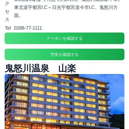
ク
東北道宇都宮I.C～日光宇都宮道今市I.C、鬼怒川方
セ
面。
ス
Tel
0288-77-1111
クーポンを確認する
空室を確認する
鬼怒川温泉 山楽