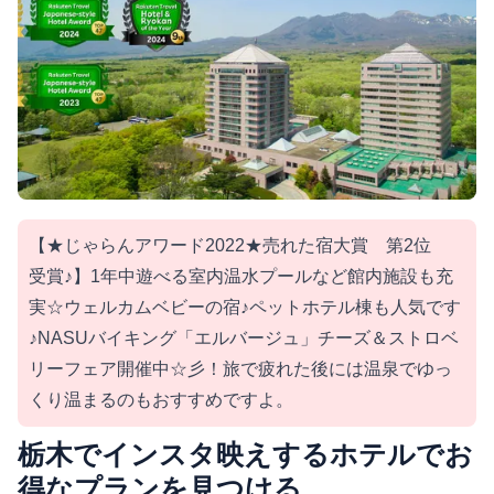
【★じゃらんアワード2022★売れた宿大賞 第2位
受賞♪】1年中遊べる室内温水プールなど館内施設も充
実☆ウェルカムベビーの宿♪ペットホテル棟も人気です
♪NASUバイキング「エルバージュ」チーズ＆ストロベ
リーフェア開催中☆彡！旅で疲れた後には温泉でゆっ
くり温まるのもおすすめですよ。
栃木でインスタ映えするホテルでお
得なプランを見つける