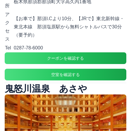
栃木県那須郡那須町大字高久丙1番地
所
ア
【お車で】那須I.Cより10分、【JRで】東北新幹線・
ク
東北本線 那須塩原駅から無料シャトルバスで30分
セ
（要予約）
ス
Tel
0287-78-6000
クーポンを確認する
空室を確認する
鬼怒川温泉 あさや