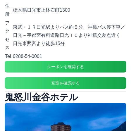
住
栃木県日光市上鉢石町1300
所
ア
東武・ＪＲ日光駅よりバス約５分、神橋バス停下車／
ク
日光－宇都宮有料道路日光ＩＣより神橋交差点近く
セ
日光東照宮より徒歩15分
ス
Tel
0288-54-0001
クーポンを確認する
空室を確認する
鬼怒川金谷ホテル