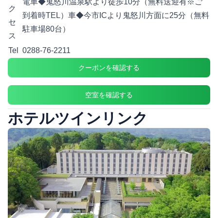
電車◆鬼怒川温泉駅より徒歩10分（無料送迎有※ご
ク
到着時TEL）車◆今市ICより鬼怒川方面に25分（無料
セ
駐車場80台）
ス
Tel
0288-76-2211
クーポンを確認する
空室を確認する
ホテルツインリンク