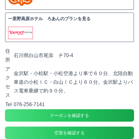
一里野高原ホテル ろあんのプランを見る
住
石川県白山市尾添 チ70-4
所
ア
金沢駅・小松駅・小松空港より車で６０分、北陸自動
ク
車道の小松ＩＣ・白山ＩＣより６０分。金沢駅よりバ
セ
ス電車乗継で約９０分。
ス
Tel
076-256-7141
クーポンを確認する
空室を確認する