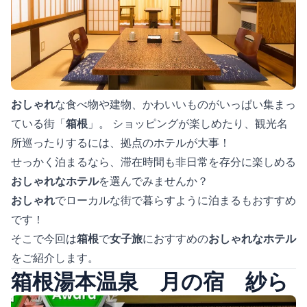
おしゃれ
な食べ物や建物、かわいいものがいっぱい集まっ
ている街「
箱根
」。 ショッピングが楽しめたり、観光名
所巡ったりするには、拠点のホテルが大事！
せっかく泊まるなら、滞在時間も非日常を存分に楽しめる
おしゃれなホテル
を選んでみませんか？
おしゃれ
でローカルな街で暮らすように泊まるもおすすめ
です！
そこで今回は
箱根
で
女子旅
におすすめの
おしゃれなホテル
をご紹介します。
箱根湯本温泉 月の宿 紗ら