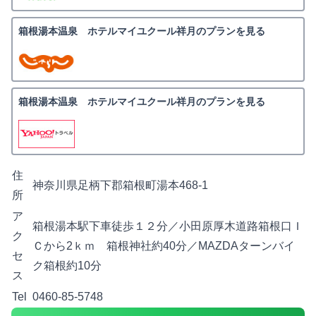
箱根湯本温泉 ホテルマイユクール祥月のプランを見る
箱根湯本温泉 ホテルマイユクール祥月のプランを見る
住
神奈川県足柄下郡箱根町湯本468-1
所
ア
箱根湯本駅下車徒歩１２分／小田原厚木道路箱根口Ｉ
ク
Ｃから2ｋｍ 箱根神社約40分／MAZDAターンバイ
セ
ク箱根約10分
ス
Tel
0460-85-5748