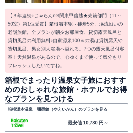
【３年連続♪じゃらんnet関東甲信越★売筋部門（11～
50室）第1位受賞】箱根湯本駅～徒歩5分。渓流沿いの
老舗旅館。全プランが朝夕お部屋食、貸切露天風呂と
貸切風呂の利用無料♪自家源泉100％の湯は貸切露天や
貸切風呂、男女別大浴場へ溢れる。7つの露天風呂付客
室！天然温泉があるので、心ゆくまで使って気分もリ
フレッシュしたいですね。
箱根でまったり温泉女子旅におすす
めのおしゃれな旅館・ホテルでお得
なプランを見つける
箱根湯本温泉 彌榮館（やえいかん）のプランを見る
最安値 10,780 円～