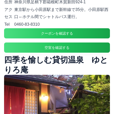
住所
神奈川県足柄下郡箱根町木賀新田924-1
アク
東京駅から小田原駅まで新幹線で35分。小田原駅西
セス
口⇔ホテル間でシャトルバス運行。
Tel
0460-83-8310
クーポンを確認する
空室を確認する
四季を愉しむ貸切温泉 ゆと
りろ庵