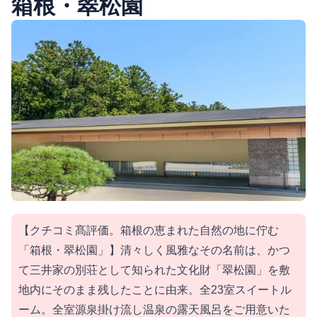
箱根・翠松園
【クチコミ髙評価。箱根の恵まれた自然の地に佇む
「箱根・翠松園」】清々しく風雅なその名前は、かつ
て三井家の別荘として知られた文化財「翠松園」を敷
地内にそのまま残したことに由来。全23室スイートル
ーム。全室源泉掛け流し温泉の露天風呂をご用意いた