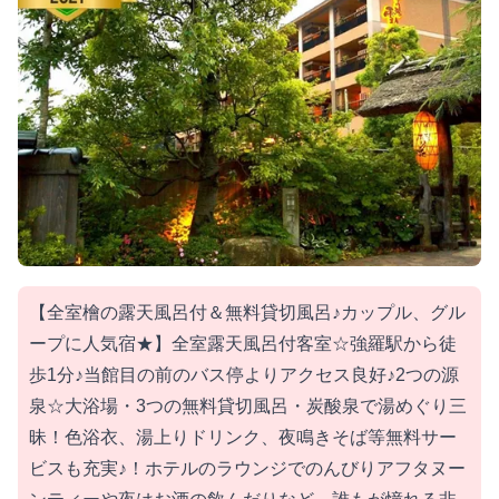
【全室檜の露天風呂付＆無料貸切風呂♪カップル、グル
ープに人気宿★】全室露天風呂付客室☆強羅駅から徒
歩1分♪当館目の前のバス停よりアクセス良好♪2つの源
泉☆大浴場・3つの無料貸切風呂・炭酸泉で湯めぐり三
昧！色浴衣、湯上りドリンク、夜鳴きそば等無料サー
ビスも充実♪！ホテルのラウンジでのんびりアフタヌー