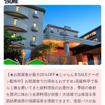
強羅
【★お部屋食が最大20％OFF★じゃらん冬SALEクーポ
ン配布中】お部屋食での滞在もおすすめ♪高級料亭で長
らく腕を磨いてきた総料理長のお墨付き。季節の食材
を贅沢に味わう会席料理が自慢！大浴場では保湿＆美
肌効果抜群の強羅温泉を堪能できます。送迎バスがあ