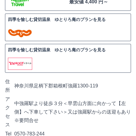
最安値 4,400 円～
四季を愉しむ貸切温泉 ゆとりろ庵のプランを見る
四季を愉しむ貸切温泉 ゆとりろ庵のプランを見る
住
神奈川県足柄下郡箱根町強羅1300-119
所
ア
中強羅駅より徒歩３分＜早雲山方面に向かって【左
ク
側】へ下車して下さい＞又は強羅駅からの送迎もあり
セ
※要問合せ
ス
Tel
0570-783-244