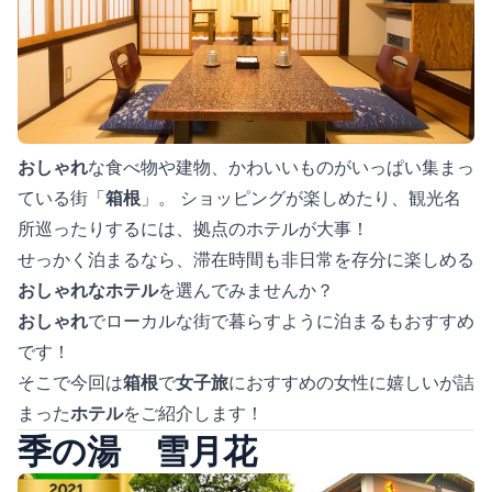
おしゃれ
な食べ物や建物、かわいいものがいっぱい集まっ
ている街「
箱根
」。 ショッピングが楽しめたり、観光名
所巡ったりするには、拠点のホテルが大事！
せっかく泊まるなら、滞在時間も非日常を存分に楽しめる
おしゃれなホテル
を選んでみませんか？
おしゃれ
でローカルな街で暮らすように泊まるもおすすめ
です！
そこで今回は
箱根
で
女子旅
におすすめの女性に嬉しいが詰
まった
ホテル
をご紹介します！
季の湯 雪月花