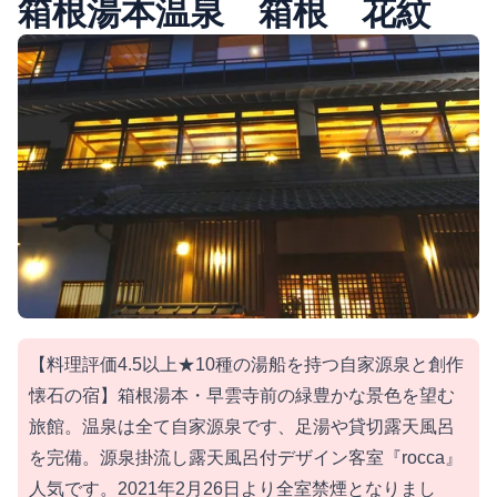
箱根湯本温泉 箱根 花紋
【料理評価4.5以上★10種の湯船を持つ自家源泉と創作
懐石の宿】箱根湯本・早雲寺前の緑豊かな景色を望む
旅館。温泉は全て自家源泉です、足湯や貸切露天風呂
を完備。源泉掛流し露天風呂付デザイン客室『rocca』
人気です。2021年2月26日より全室禁煙となりまし