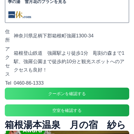
季の湯 雪月花のプランを見る
住
神奈川県足柄下郡箱根町強羅1300-34
所
ア
箱根登山鉄道 強羅駅より徒歩1分 彫刻の森まで1
ク
駅、強羅公園まで徒歩約10分と観光スポットへのア
セ
クセスも良好！
ス
Tel
0460-86-1333
クーポンを確認する
空室を確認する
箱根湯本温泉 月の宿 紗ら