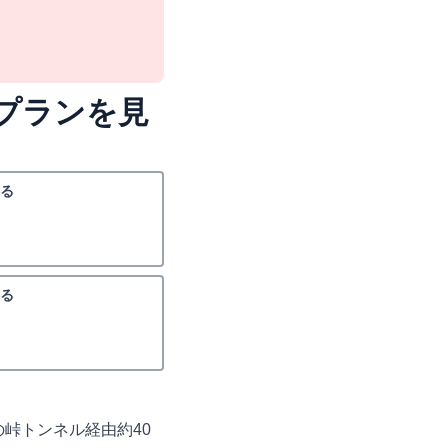
プランを見
る
る
の峠トンネル経由約40