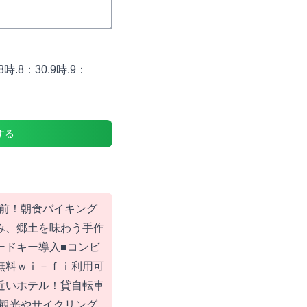
8：30.9時.9：
する
前！朝食バイキング
み、郷土を味わう手作
ードキー導入■コンビ
無料ｗｉ－ｆｉ利用可
近いホテル！貸自転車
観光やサイクリング