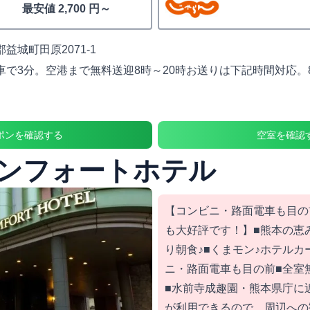
最安値 2,700 円～
益城町田原2071-1
で3分。空港まで無料送迎8時～20時お送りは下記時間対応。8時.
ポンを確認する
空室を確認
ンフォートホテル
【コンビニ・路面電車も目の
も大好評です！】■熊本の恵
り朝食♪■くまモン♪ホテルカ
ニ・路面電車も目の前■全室
■水前寺成趣園・熊本県庁に
が利用できるので、周辺への