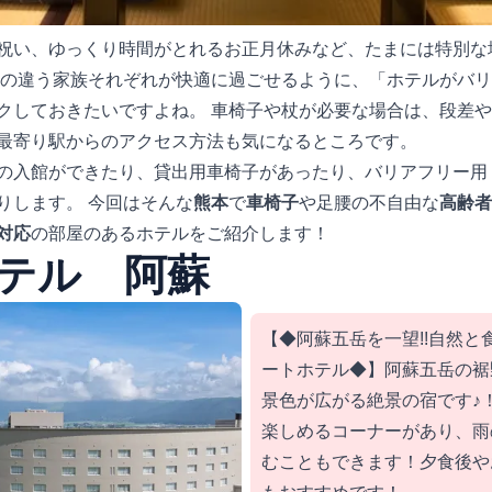
祝い、ゆっくり時間がとれるお正月休みなど、たまには特別な
代の違う家族それぞれが快適に過ごせるように、「ホテルがバ
クしておきたいですよね。 車椅子や杖が必要な場合は、段差
最寄り駅からのアクセス方法も気になるところです。
の入館ができたり、貸出用車椅子があったり、バリアフリー用
りします。 今回はそんな
熊本
で
車椅子
や足腰の不自由な
高齢者
対応
の部屋のあるホテルをご紹介します！
テル 阿蘇
【◆阿蘇五岳を一望!!自然と
ートホテル◆】阿蘇五岳の裾
景色が広がる絶景の宿です♪
楽しめるコーナーがあり、雨
むこともできます！夕食後や