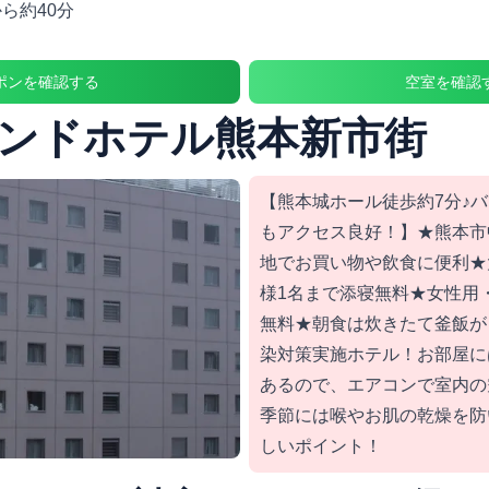
ら約40分
ポンを確認する
空室を確認
ンドホテル熊本新市街
【熊本城ホール徒歩約7分♪
もアクセス良好！】★熊本市
地でお買い物や飲食に便利★
様1名まで添寝無料★女性用
無料★朝食は炊きたて釜飯が
染対策実施ホテル！お部屋に
あるので、エアコンで室内の
季節には喉やお肌の乾燥を防
しいポイント！