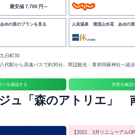
最安値 7,700 円～
あゆの里のプランを見る
人吉温泉 清流山水花 あゆの
九日町30
八代駅から高速バスで約30分。周辺観光：青井阿蘇神社へ徒歩
1
ポンを確認する
空室を確認
ジュ「森のアトリエ」 
【2021 3月リニューアルO