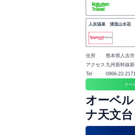
人吉温泉 清流山水花 
住所
熊本県人吉市
アクセス
九州新幹線新
Tel
0966-22-217
クー
オーベル
ナ天文台