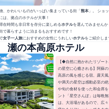
物、かわいいものがいっぱい集まっている街「
熊本
」。 ショ
には、拠点のホテルが大事！
滞在時間も非日常を存分に楽しめる
ホテル
を選んでみませんか
街で暮らすように泊まるもおすすめです！
で
女子一人旅
におすすめの女性にうれしい
ホテル
をご紹介しま
 瀬の本高原ホテル
【◆自然に抱かれたリゾート
の星空に心癒される】阿蘇の
高原の風を感じる宿。露天風
や満天の星空は感動必至の絶
や旬の食材を使った和会席を
ント「星空さんぽ」は毎晩無
は、大浴場があるので、広々