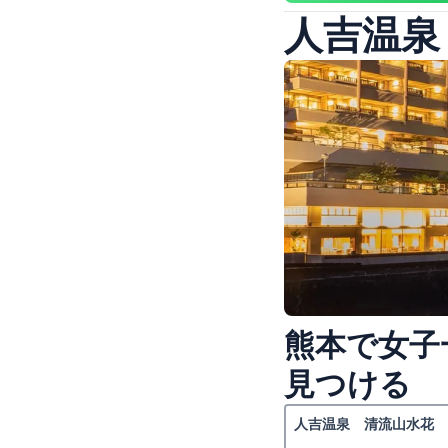
人吉温泉
熊本で女子
見つける
人吉温泉 清流山水花 