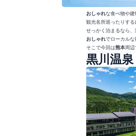
おしゃれ
な食べ物や建
観光名所巡ったりする
せっかく泊まるなら、
おしゃれ
でローカルな
そこで今回は
熊本
周辺
黒川温泉