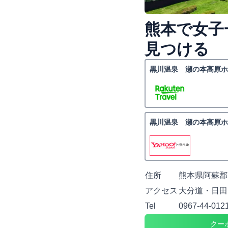
熊本で女子
見つける
黒川温泉 瀬の本高原ホ
黒川温泉 瀬の本高原ホ
住所
熊本県阿蘇郡
アクセス
大分道・日田
Tel
0967-44-012
クー