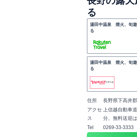
長野の露天
る
湯田中温泉 燈火、旬遊
る
湯田中温泉 燈火、旬遊
る
住所
長野県下高井郡山
アクセ
上信越自動車道
ス
分。無料送迎
Tel
0269-33-3333