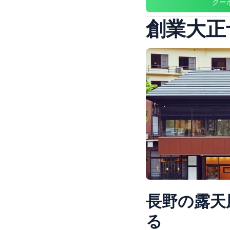
クー
創業大正
長野の露天
る