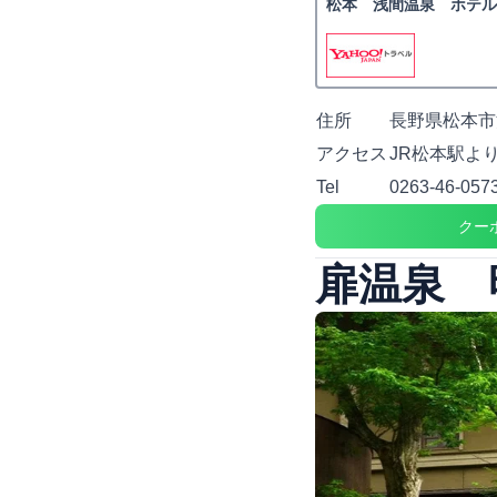
松本 浅間温泉 ホテル
住所
長野県松本市浅
アクセス
JR松本駅よ
Tel
0263-46-057
クー
扉温泉 