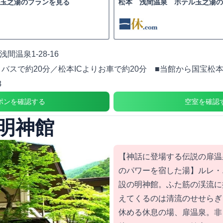
玉之湯のプランを見る
松本 浅間温泉 ホテル玉之湯の
間温泉1-28-16
りバスで約20分／松本ICよりお車で約20分 ■当館から国宝松
3
ポンを確認する
空室を確認
明神館
【神話に登場する伝説の扉温
のパワーを宿した湯】ルレ・
設の明神館。ふた筋の渓流に
えてくるのは清流のせせらぎ
休める休息の場、扉温泉。非