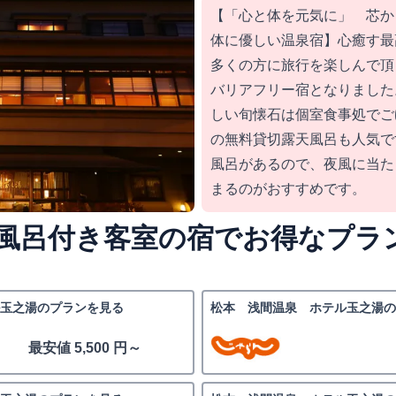
【「心と体を元気に」 芯
体に優しい温泉宿】心癒す最
多くの方に旅行を楽しんで頂
バリアフリー宿となりました
しい旬懐石は個室食事処でご
の無料貸切露天風呂も人気で
風呂があるので、夜風に当た
まるのがおすすめです。
風呂付き客室の宿でお得なプラ
玉之湯のプランを見る
松本 浅間温泉 ホテル玉之湯の
最安値 5,500 円～