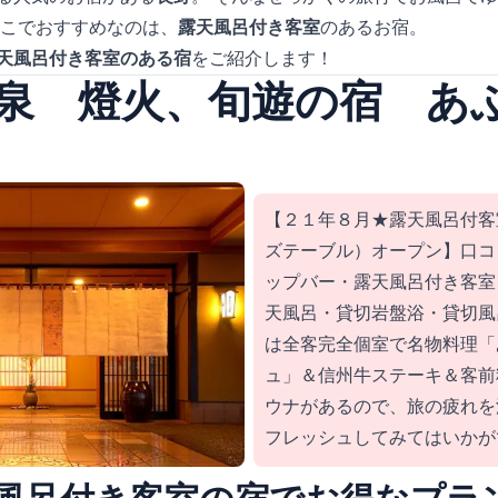
そこでおすすめなのは、
露天風呂付き客室
のあるお宿。
天風呂付き客室のある宿
をご紹介します！
泉 燈火、旬遊の宿 あ
【２１年８月★露天風呂付客
ズテーブル）オープン】口コ
ップバー・露天風呂付き客室
天風呂・貸切岩盤浴・貸切風
は全客完全個室で名物料理「
ュ」＆信州牛ステーキ＆客前
ウナがあるので、旅の疲れを
フレッシュしてみてはいかが