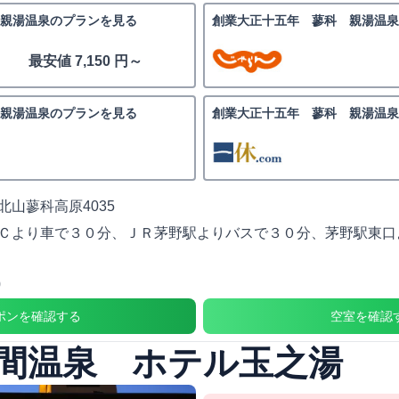
親湯温泉のプランを見る
創業大正十五年 蓼科 親湯温
最安値 7,150 円～
親湯温泉のプランを見る
創業大正十五年 蓼科 親湯温
北山蓼科高原4035
Ｃより車で３０分、ＪＲ茅野駅よりバスで３０分、茅野駅東口
0
ポンを確認する
空室を確認
間温泉 ホテル玉之湯