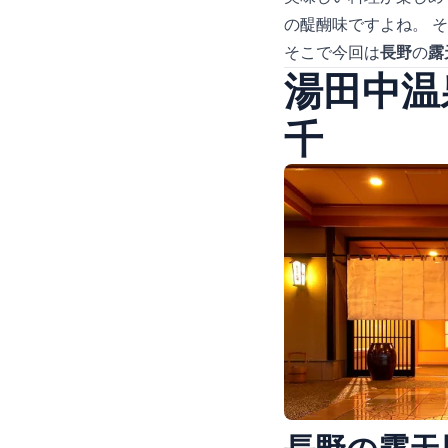
の醍醐味ですよね。 
そこで今回は
長野
の
露
湯田中温
千