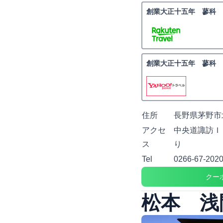
創業大正十五年 蓼科 
創業大正十五年 蓼科 
住所
長野県茅野市
アクセ
中央道諏訪Ｉ
ス
り
Tel
0266-67-202
クー
松本 浅