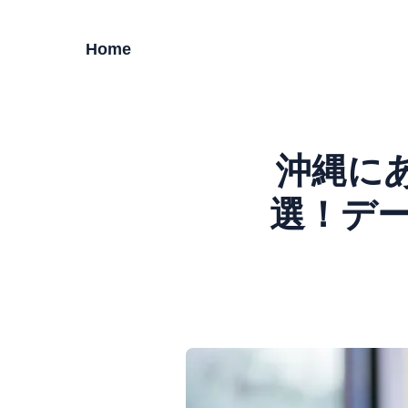
Home
沖縄に
選！デ