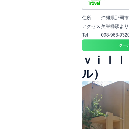
住所
沖縄県那覇市泊
アクセス
美栄橋駅より
Tel
098-963-932
クー
ｖｉｌｌ
ル）