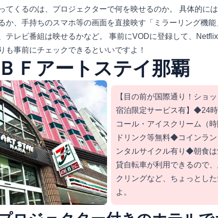
てくるのは、プロジェクターで何を映せるのか。 具体的には、D
るか、手持ちのスマホ等の画面を直接映す「ミラーリング機能
テレビ番組は映せるかなど。 事前にVODに登録して、Netfl
りも事前にチェックできるといいですよ！
ＢＦアートステイ那覇
【目の前が国際通り！ショッ
宿泊限定サービス有】◆24
コール・アイスクリーム（時
ドリンク等無料◆コインラン
ンタルサイクル有り◆朝食は
貸自転車が利用できるので、
クリングなど、ちょっとした
よ。