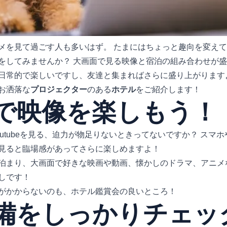
メを見て過ごす人も多いはず。 たまにはちょっと趣向を変え
をしてみませんか？ 大画面で見る映像と宿泊の組み合わせが
日常的で楽しいですし、友達と集まればさらに盛り上がります
お洒落な
プロジェクター
のある
ホテル
をご紹介します！
で映像を楽しもう！
utubeを見る、迫力が物足りないときってないですか？ スマ
見ると臨場感があってさらに楽しめますよ！
泊まり、大画面で好きな映画や動画、懐かしのドラマ、アニメ
しです！
がかからないのも、ホテル鑑賞会の良いところ！
備をしっかりチェッ