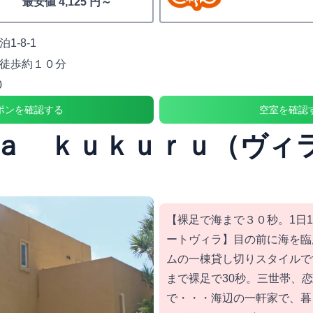
最安値 4,125 円～
1-8-1
徒歩約１０分
0
ポンを確認する
空室を確認
ａ ｋｕｋｕｒｕ（ヴィ
【裸足で海まで３０秒。1日
ートヴィラ】目の前に海を臨
ムの一棟貸し切りスタイルで
まで裸足で30秒。三世帯、
で・・・海辺の一軒家で、暮