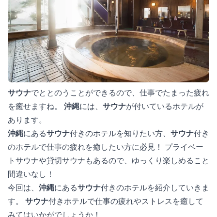
サウナ
でととのうことができるので、仕事でたまった疲れ
を癒せますね。
沖縄
には、
サウナ
が付いているホテルが
あります。
沖縄
にある
サウナ
付きのホテルを知りたい方、
サウナ
付き
のホテルで仕事の疲れを癒したい方に必見！ プライベー
トサウナや貸切サウナもあるので、ゆっくり楽しめること
間違いなし！
今回は、
沖縄
にある
サウナ
付きのホテルを紹介していきま
す。
サウナ
付きホテルで仕事の疲れやストレスを癒して
みてはいかがでしょうか！