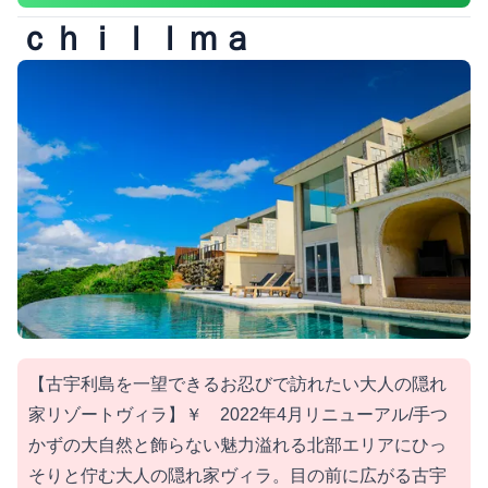
ｃｈｉｌｌｍａ
【古宇利島を一望できるお忍びで訪れたい大人の隠れ
家リゾートヴィラ】￥ 2022年4月リニューアル/手つ
かずの大自然と飾らない魅力溢れる北部エリアにひっ
そりと佇む大人の隠れ家ヴィラ。目の前に広がる古宇