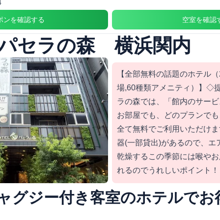
4
ポンを確認する
空室を確認
パセラの森 横浜関内
【全部無料の話題のホテル（20
場,60種類アメニティ）】◇
ラの森では、「館内のサービス
お部屋でも、どのプランでも
全て無料でご利用いただけま
器(一部貸出)があるので、
乾燥するこの季節には喉やお
れるのでうれしいポイント！
ャグジー付き客室のホテルでお