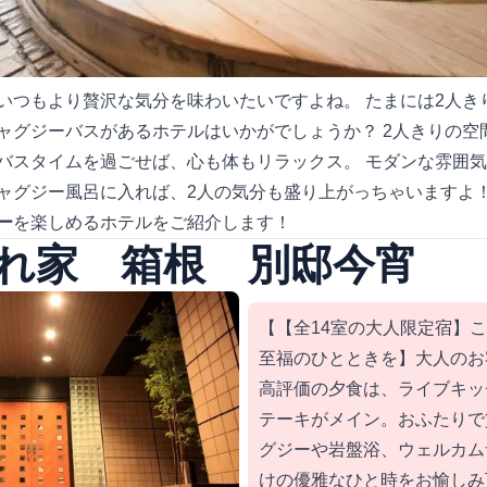
いつもより贅沢な気分を味わいたいですよね。 たまには2人き
ャグジーバスがあるホテルはいかがでしょうか？ 2人きりの空
バスタイムを過ごせば、心も体もリラックス。 モダンな雰囲
ャグジー風呂に入れば、2人の気分も盛り上がっちゃいますよ！
ー
を楽しめるホテルをご紹介します！
れ家 箱根 別邸今宵
【【全14室の大人限定宿】
至福のひとときを】大人のお
高評価の夕食は、ライブキッ
テーキがメイン。おふたりで
グジーや岩盤浴、ウェルカム
けの優雅なひと時をお愉しみ