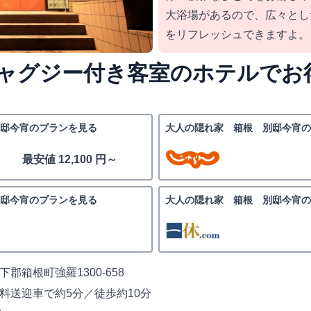
大浴場があるので、広々とし
をリフレッシュできますよ。
ャグジー付き客室のホテルでお
邸今宵のプランを見る
大人の隠れ家 箱根 別邸今宵の
最安値 12,100 円～
邸今宵のプランを見る
大人の隠れ家 箱根 別邸今宵の
郡箱根町強羅1300-658
料送迎車で約5分／徒歩約10分