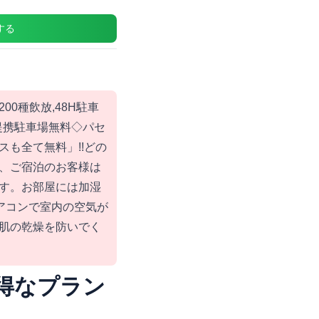
する
0種飲放,48H駐車
提携駐車場無料◇パセ
も全て無料」!!どの
、ご宿泊のお客様は
す。お部屋には加湿
エアコンで室内の空気が
肌の乾燥を防いでく
得なプラン