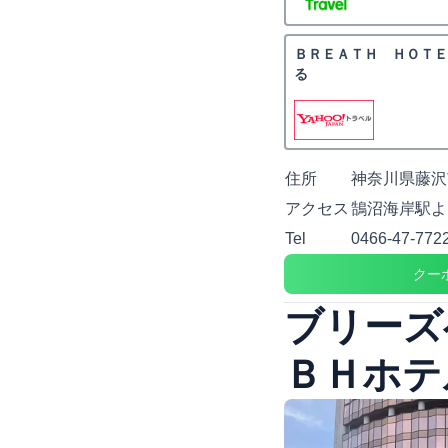
ＢＲＥＡＴＨ ＨＯＴＥ
る
住所
神奈川県藤沢市
アクセス
鵠沼海岸駅よ
Tel
0466-47-772
クー
ブリーズ
ＢＨホテ