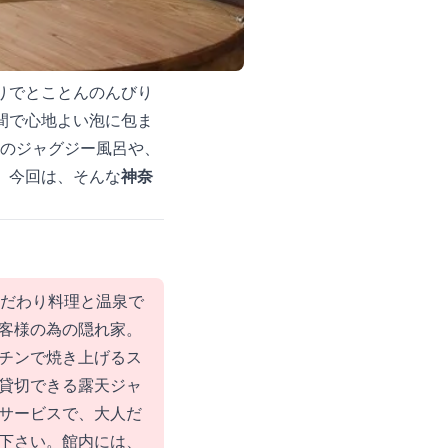
りでとことんのんびり
間で心地よい泡に包ま
気のジャグジー風呂や、
 今回は、そんな
神奈
こだわり料理と温泉で
客様の為の隠れ家。
チンで焼き上げるス
貸切できる露天ジャ
サービスで、大人だ
下さい。館内には、