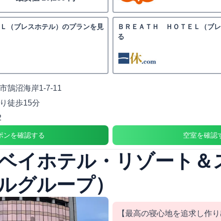
Ｌ（ブレスホテル）のプランを見
ＢＲＥＡＴＨ ＨＯＴＥＬ（ブ
る
鵠沼海岸1-7-11
り徒歩15分
2
ポンを確認する
空室を確認
ベイホテル・リゾート＆
ルグループ）
【最高の寝心地を追求し作り