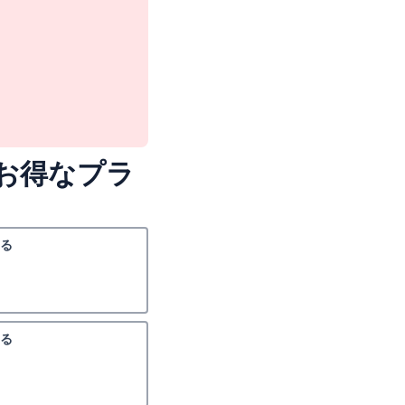
お得なプラ
る
る