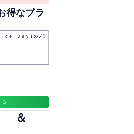
お得なプラ
Ｎｉｃｅ Ｄａｙ！のプラ
する
ｅｌ ＆