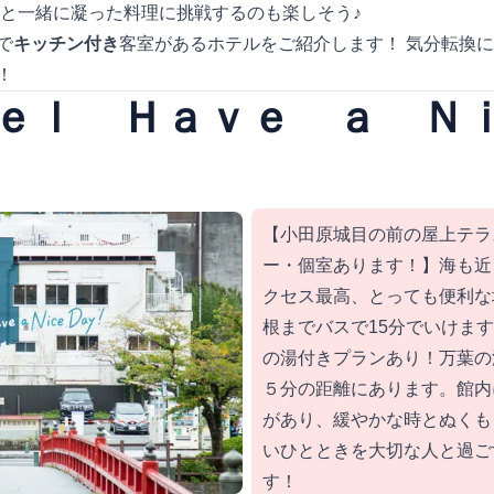
彼と一緒に凝った料理に挑戦するのも楽しそう♪
で
キッチン付き
客室があるホテルをご紹介します！ 気分転換
！
ｔｅｌ Ｈａｖｅ ａ 
【小田原城目の前の屋上テラ
ー・個室あります！】海も近
クセス最高、とっても便利な
根までバスで15分でいけます
の湯付きプランあり！万葉の
５分の距離にあります。館内
があり、緩やかな時とぬくも
いひとときを大切な人と過ご
す！