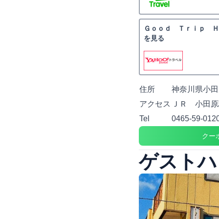
Ｇｏｏｄ Ｔｒｉｐ Ｈ
を見る
住所
神奈川県小田原
アクセス
ＪＲ 小田原
Tel
0465-59-012
クー
ゲストハ