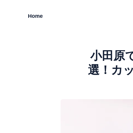
Home
小田原
選！カ