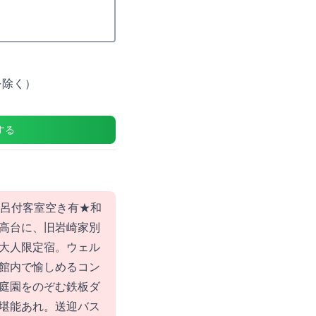
を除く）
する
風呂付客室空き有★和
高台に、旧岩崎家別
大人限定宿。ウェル
館内で愉しめるコン
庭園をのぞむ鉄板ダ
堪能あれ。送迎バス