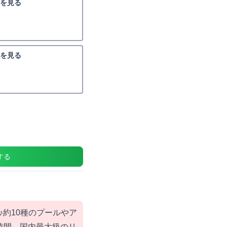
を見る
を見る
する
♪約10種のプールやア
時間。国内最大級のリ