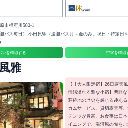
市根府川583-1
迎バス毎日） 小田原駅（送迎バス月～金のみ、祝日・特定日
0
ポンを確認する
空室を確認
風雅
【【大人限定宿】26日露天
情緒溢れる雅な小宿】閑静な
荘跡地の歴史を感じる趣ある
カムサービス、貸切露天等、
テンツが豊富。お食事は日本
イニングで、湯河原の旬をご