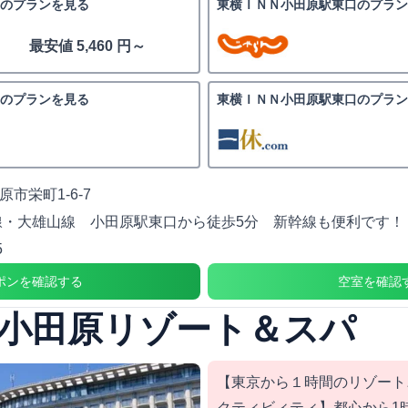
のプランを見る
東横ＩＮＮ小田原駅東口のプラン
最安値 5,460 円～
のプランを見る
東横ＩＮＮ小田原駅東口のプラン
市栄町1-6-7
線・大雄山線 小田原駅東口から徒歩5分 新幹線も便利です！
5
ポンを確認する
空室を確認
小田原リゾート＆スパ
【東京から１時間のリゾート
クティビィティ】都心から1