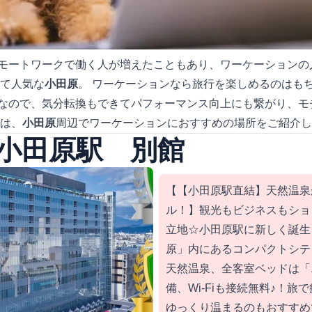
モートワークで働く人が増えたこともあり、ワーケーションの
して人気な
小田原
。 ワーケーションなら旅行を楽しめるのはも
なので、気分転換もできてパフォーマンス向上にも繋がり、モ
では、
小田原
周辺でワーケーションにおすすめの場所をご紹介し
小田原駅 別館
【【小田原駅直結】天然温泉
ル！】観光もビジネスもショ
立地☆小田原駅に新しく誕生
原」内にあるコンパクトシテ
天然温泉、全客室ベッドは「
備、Wi-Fiも接続無料♪！旅
ゆっくり温まるのもおすすめ