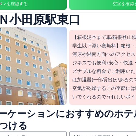
ポンを確認する
空室を確認
Ｎ小田原駅東口
【箱根湯本まで車/箱根登山鉄
学生以下添い寝無料】箱根・
河原や湘南方面へのアクセス
ジネスでも便利♪安心・快適
ズナブルな料金でご利用いた
は加湿器(一部貸出)がある
空気が乾燥するこの季節には
いでくれるのでうれしいポイ
ーケーションにおすすめのホテ
つける