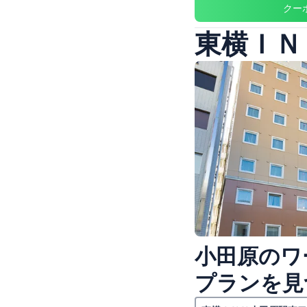
クー
東横ＩＮ
小田原のワ
プランを見